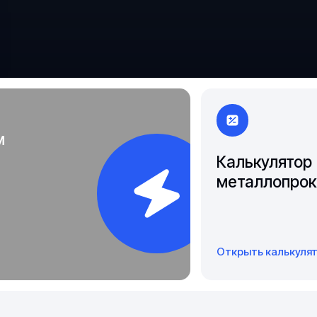
Чита
Якутск
м
Калькулятор
металлопрок
Открыть калькуля