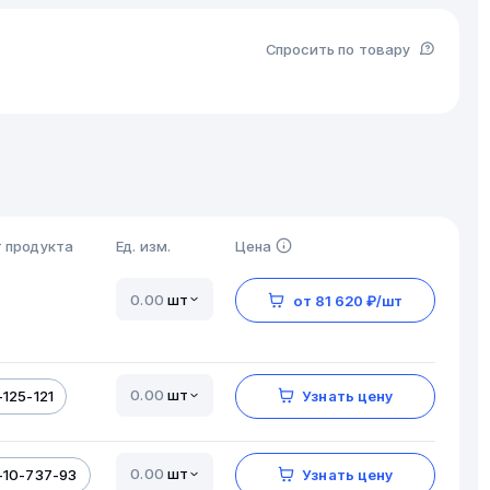
Спросить по товару
 продукта
Ед. изм.
Цена
шт
от 81 620 ₽/шт
шт
125-121
Узнать цену
шт
-10-737-93
Узнать цену