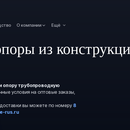
Новокузнецк
Омск
Орск
дство
О компании
Ещё
Петропавловск
Камчатский
поры из конструкци
Рязань
Самара
Саратов
Сургут
Тольятти
и опору трубопроводную
чные условия на оптовые заказы,
Тула
Улан-Удэ
и доставки вы можете по номеру
8
e-rus.ru
Уфа
Ханты-Мансийс