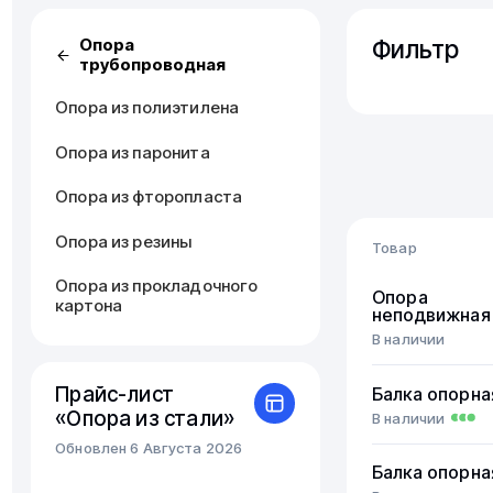
Фильтр
Опора
трубопроводная
Опора из полиэтилена
Опора из паронита
Опора из фторопласта
Опора из резины
Товар
Опора из прокладочного
Опора
картона
неподвижная
В наличии
Прайс-лист
Балка опорна
«Опора из стали»
В наличии
Обновлен 6 Августа 2026
Балка опорна