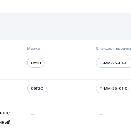
Марка
Стандарт продук
Ст20
Т-ММ-25-01-0...
09Г2С
Т-ММ-25-01-0...
нец-
—
—
нный