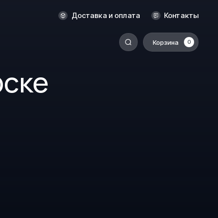
Новосибирск
Доставка и оплата
Контакты
Оренбург
Пермь
Корзина
0
-
Ростов-на-Дону
рске
Салехард
Санкт-Петербург
Ставрополь
Сыктывкар
Томск
Тюмень
Уссурийск
Хабаровск
к
Челябинск