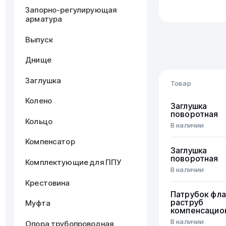
Запорно-регулирующая
арматура
Выпуск
Днище
Заглушка
Товар
Колено
Заглушка
поворотная
Кольцо
В наличии
Компенсатор
Заглушка
поворотная
Комплектующие для ППУ
В наличии
Крестовина
Патрубок фла
раструб
Муфта
компенсацио
В наличии
Опора трубопроводная