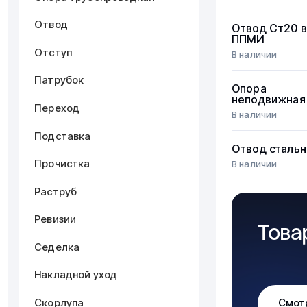
Отвод
Отвод Ст20 в
ППМИ
Отступ
В наличии
Патрубок
Опора
неподвижная
Переход
В наличии
Подставка
Отвод стальн
Прочистка
В наличии
Раструб
Ревизии
Това
Седелка
Накладной уход
Скорлупа
Смот