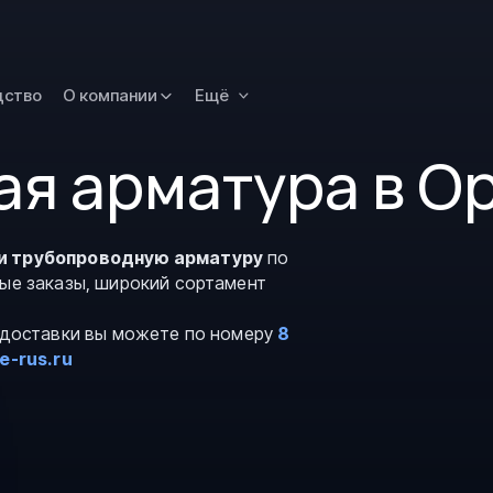
Новокузнецк
Омск
Орск
дство
О компании
Ещё
Петропавловск
Камчатский
я арматура в О
Рязань
Самара
Саратов
и трубопроводную арматуру
по
вые заказы, широкий сортамент
Сургут
Тольятти
и доставки вы можете по номеру
8
Тула
e-rus.ru
Улан-Удэ
Уфа
Ханты-Мансийс