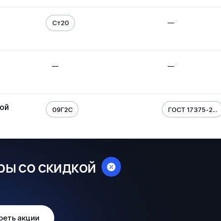
—
Ст20
—
—
ой
09Г2С
ГОСТ 17375-2...
ры со скидкой
реть акции