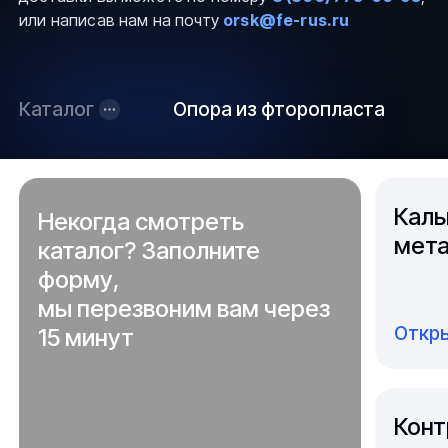
или написав нам на почту
orsk@fe-rus.ru
Каталог
Опора из фторопласта
Каль
Некогда смотреть
мета
каталог? Заполните
форму,
мы перезвоним вам через
Откры
15 минут
Конт