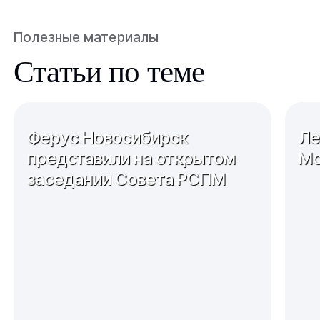
Полезные материалы
Статьи по теме
Ферус Новосибирск
Ле
представили на открытом
Мо
заседании Совета РСПМ