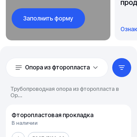
прод
Заполнить форму
Озна
Опора из фторопласта
Трубопроводная опора из фторопласта в
Ор...
Фторопластовая прокладка
В наличии