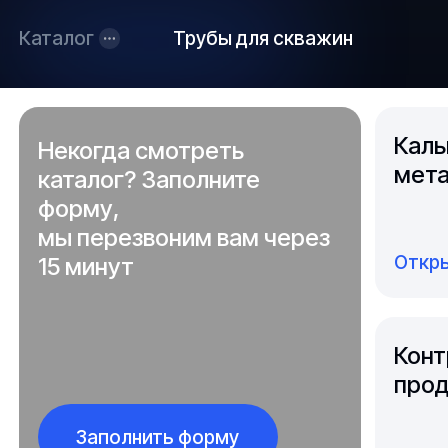
Каталог
Трубы для скважин
Каль
Некогда смотреть
мета
каталог? Заполните
форму,
мы перезвоним вам через
Откры
15 минут
Конт
прод
Заполнить форму