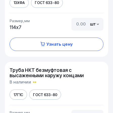
13ХФА
ГОСТ 633-80
Размер,мм
шт
114х7
Узнать цену
Труба НКТ безмуфтовая с
высаженными наружу концами
В наличии
17Г1С
ГОСТ 633-80
Размер,мм