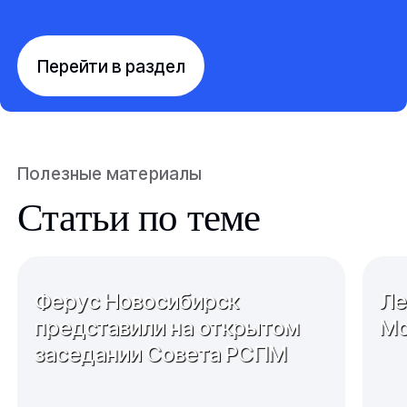
Перейти в раздел
Полезные материалы
Статьи по теме
Ферус Новосибирск
Ле
представили на открытом
Мо
заседании Совета РСПМ