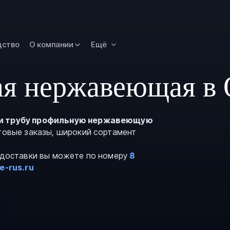
Новокузнецк
Омск
Орск
дство
О компании
Ещё
Петропавловск
Камчатский
ая нержавеющая в 
Рязань
Самара
Саратов
и трубу профильную нержавеющую
птовые заказы, широкий сортамент
Сургут
Тольятти
и доставки вы можете по номеру
8
Тула
e-rus.ru
Улан-Удэ
Уфа
Ханты-Мансийс