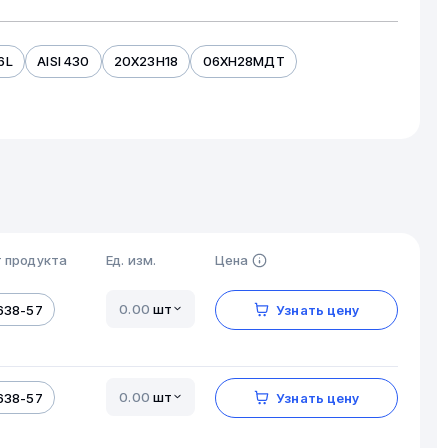
16L
AISI 430
20Х23Н18
06ХН28МДТ
50
 продукта
Ед. изм.
Цена
шт
638-57
Узнать цену
шт
638-57
Узнать цену