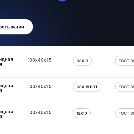
реть акции
идная
100х40х1,5
08Х13
ГОСТ 8
я
идная
100х40х1,5
08Х18Н10Т
ГОСТ 8
я
идная
100х40х1,5
12Х13
ГОСТ 8
я