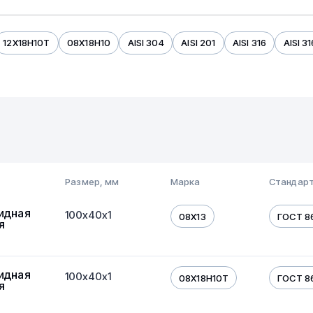
12Х18Н10Т
08Х18Н10
AISI 304
AISI 201
AISI 316
AISI 3
15х15
20х20
30х30
40х40
80х80
100х100
250х2
Размер, мм
Марка
Стандарт
идная
100х40х1
08Х13
ГОСТ 8
я
идная
100х40х1
08Х18Н10Т
ГОСТ 8
я