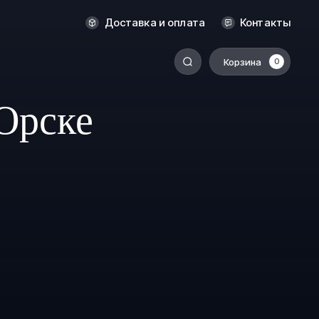
Новосибирск
Доставка и оплата
Контакты
Оренбург
Пермь
Корзина
0
-
Ростов-на-Дону
Орске
Салехард
Санкт-Петербург
Ставрополь
Сыктывкар
Томск
Тюмень
Уссурийск
Хабаровск
к
Челябинск