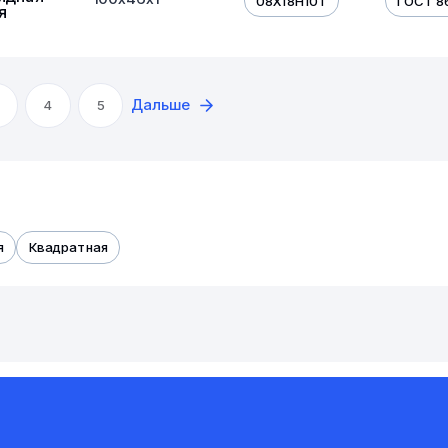
08Х18Н10Т
ГОСТ 8
я
Дальше
4
5
я
Квадратная