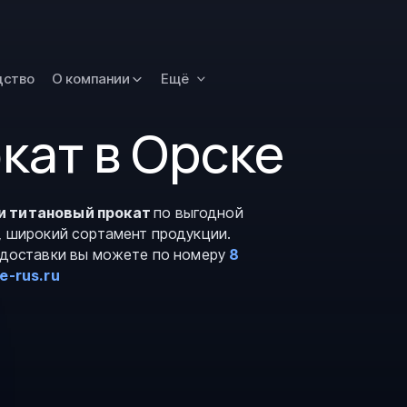
Новокузнецк
Омск
Орск
дство
О компании
Ещё
Петропавловск
Камчатский
кат в Орске
Рязань
Самара
Саратов
и титановый прокат
по выгодной
, широкий сортамент продукции.
Сургут
и доставки вы можете по номеру
8
Тольятти
e-rus.ru
Тула
Улан-Удэ
Уфа
Ханты-Мансийс