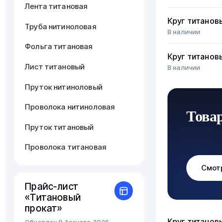
Лента титановая
Круг титанов
Труба нитиноловая
В наличии
Фольга титановая
Круг титанов
Лист титановый
В наличии
Пруток нитиноловый
Проволока нитиноловая
Това
Пруток титановый
Проволока титановая
Смот
Прайс-лист
«Титановый
прокат»
Круг титанов
Обновлен 8 Августа 2026