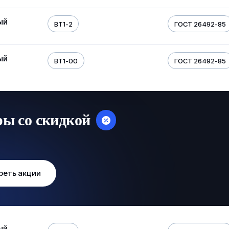
ый
ВТ1-2
ГОСТ 26492-85
ый
ВТ1-00
ГОСТ 26492-85
ры со скидкой
реть акции
ый