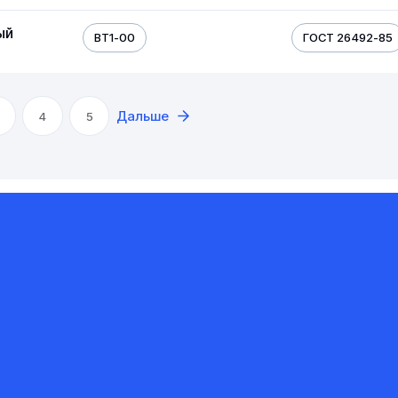
ый
ВТ1-00
ГОСТ 26492-85
Дальше
4
5