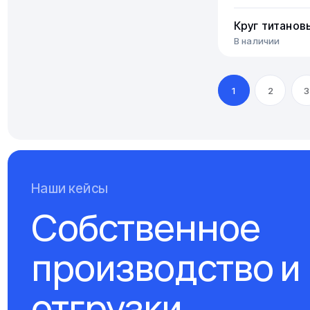
Круг титанов
В наличии
1
2
3
Наши кейсы
Собственное
производство и
отгрузки