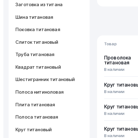
Заготовка из титана
Шина титановая
Поковка титановая
Слиток титановый
Товар
Труба титановая
Проволока
титановая
Квадрат титановый
В наличии
Шестигранник титановый
Круг титанов
В наличии
Полоса нитиноловая
Плита титановая
Круг титанов
В наличии
Полоса титановая
Круг титанов
Круг титановый
В наличии