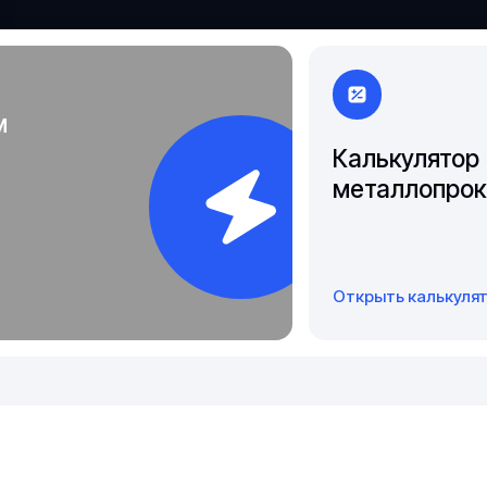
Чита
Якутск
м
Калькулятор
металлопрок
Открыть калькуля