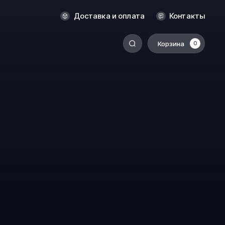
Новосибирск
Доставка и оплата
Контакты
Оренбург
Пермь
Корзина
0
-
Ростов-на-Дону
Салехард
Санкт-Петербург
Ставрополь
Сыктывкар
Томск
Тюмень
Уссурийск
Хабаровск
к
Челябинск