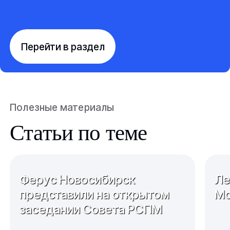
Перейти в раздел
Полезные материалы
Статьи по теме
Ферус Новосибирск
Ле
представили на открытом
Мо
заседании Совета РСПМ