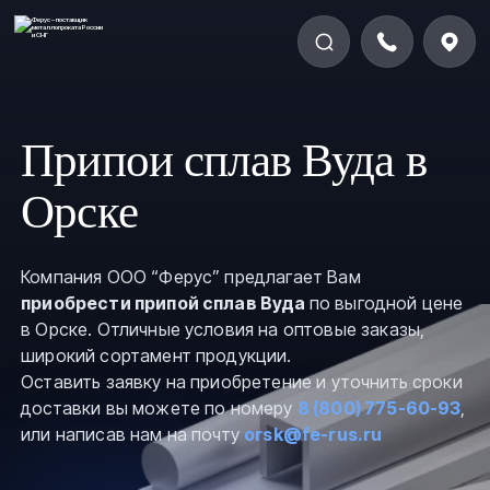
Припои сплав Вуда в
Орске
Компания ООО “Ферус” предлагает Вам
приобрести припой сплав Вуда
по выгодной цене
в Орске. Отличные условия на оптовые заказы,
широкий сортамент продукции.
Оставить заявку на приобретение и уточнить сроки
доставки вы можете по номеру
8 (800) 775-60-93
,
или написав нам на почту
orsk@fe-rus.ru