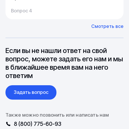
Производство:
Среднее время производства составляет
У нас большой опыт поставок из Европы и
Вопрос 4
20-25 дней, но в зависимости от различных
Азии. Через наших партнеров мы сможем
факторов, таких как наличие материалов,
доставить импортные материалы и
Смотреть все
может быть сокращен до 1 недели.
оборудование. Мы знакомы с
Особо "cложные" товары могут требовать
особенностями взаимодействия с
до 6 месяцев производства.
зарубежными партнерами, включая
вопросы связанные с документацией и
Если вы не нашли ответ на свой
международной логистикой.
вопрос, можете задать его нам и мы
в ближайшее время вам на него
ответим
Задать вопрос
Также можно позвонить или написать нам
8 (800) 775-60-93