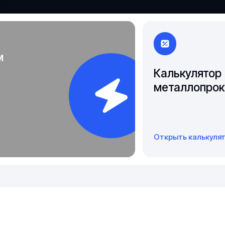
Чита
Якутск
м
Калькулятор
металлопрок
Открыть калькуля