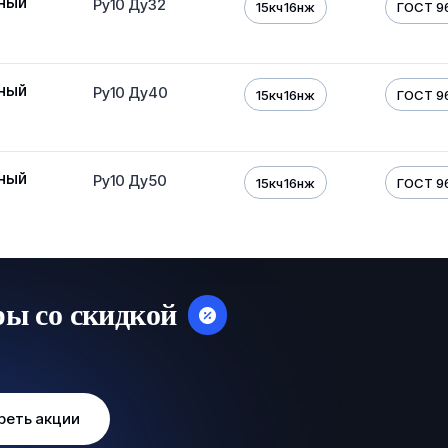
ный
Ру10 Ду32
15кч16нж
ГОСТ 9
ный
Ру10 Ду40
15кч16нж
ГОСТ 9
ный
Ру10 Ду50
15кч16нж
ГОСТ 9
ры со скидкой
реть акции