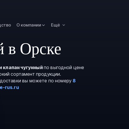
Новокузнецк
Омск
Орск
дство
О компании
Ещё
Петропавловск
Камчатский
 в Орске
Рязань
Самара
Саратов
и клапан чугунный
по выгодной цене
окий сортамент продукции.
Сургут
и доставки вы можете по номеру
8
Тольятти
e-rus.ru
Тула
Улан-Удэ
Уфа
Ханты-Мансийс