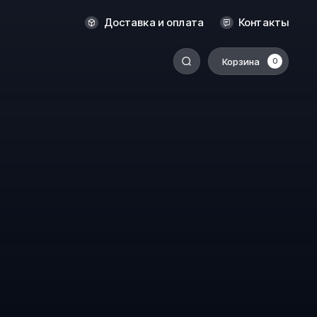
Новосибирск
Доставка и оплата
Контакты
Оренбург
Пермь
Корзина
0
-
Ростов-на-Дону
Салехард
Санкт-Петербург
Ставрополь
Сыктывкар
Томск
Тюмень
Уссурийск
Хабаровск
к
Челябинск