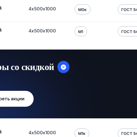
й
4х500х1000
М0к
ГОСТ 5
й
4х500х1000
М1
ГОСТ 5
ры со скидкой
реть акции
й
4х500х1000
М1к
ГОСТ 5