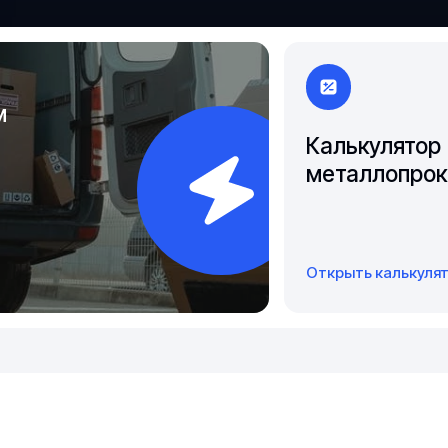
Чита
Якутск
м
Калькулятор
металлопрок
Открыть калькуля