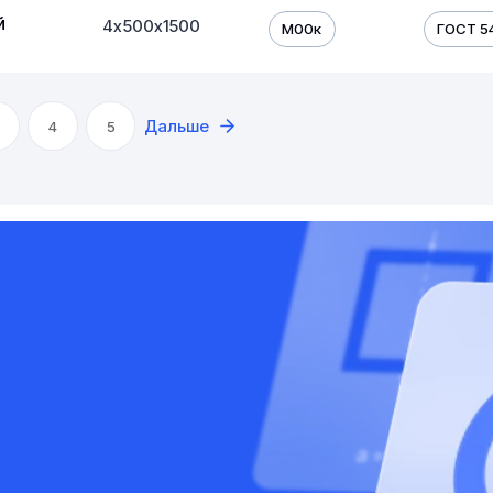
й
4х500х1500
М00к
ГОСТ 5
Дальше
4
5