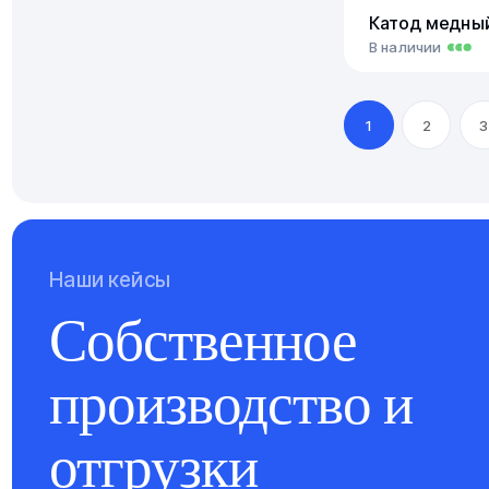
Катод медны
В наличии
1
2
3
Наши кейсы
Собственное
производство и
отгрузки