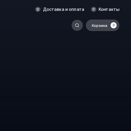
Новосибирск
Доставка и оплата
Контакты
Оренбург
Пермь
Корзина
0
-
Ростов-на-Дону
Салехард
Санкт-Петербург
Ставрополь
Сыктывкар
Томск
Тюмень
Уссурийск
Хабаровск
к
Челябинск