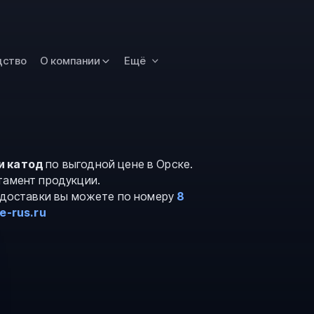
Новокузнецк
Омск
Орск
дство
О компании
Ещё
Петропавловск
Камчатский
Рязань
Самара
Саратов
и катод
по выгодной цене в Орске.
тамент продукции.
Сургут
и доставки вы можете по номеру
8
Тольятти
e-rus.ru
Тула
Улан-Удэ
Уфа
Ханты-Мансийс