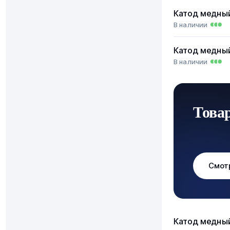
Катод медны
В наличии
Катод медны
В наличии
Това
Смот
Катод медны