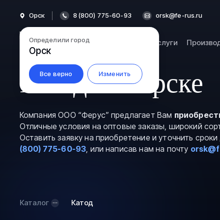
Орск
8 (800) 775-60-93
orsk@fe-rus.ru
Определили город
Каталог
Услуги
Произво
Орск
Катоды в Орске
Все верно
Изменить
Компания ООО “Ферус” предлагает Вам
приобрест
Отличные условия на оптовые заказы, широкий сор
Оставить заявку на приобретение и уточнить срок
(800) 775-60-93
, или написав нам на почту
orsk@f
Каталог
Катод