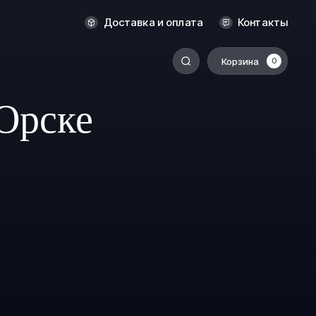
Новосибирск
Доставка и оплата
Контакты
Оренбург
Пермь
Корзина
0
-
Ростов-на-Дону
 Орске
Салехард
Санкт-Петербург
Ставрополь
Сыктывкар
Томск
Тюмень
Уссурийск
Хабаровск
к
Челябинск