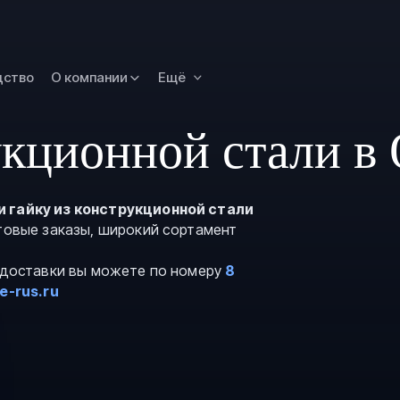
Новокузнецк
Омск
Орск
дство
О компании
Ещё
Петропавловск
Камчатский
укционной стали в
Рязань
Самара
Саратов
 гайку из конструкционной стали
птовые заказы, широкий сортамент
Сургут
Тольятти
и доставки вы можете по номеру
8
Тула
e-rus.ru
Улан-Удэ
Уфа
Ханты-Мансийс