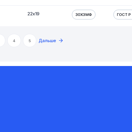
22х19
30Х3МФ
ГОСТ Р 
Дальше
4
5