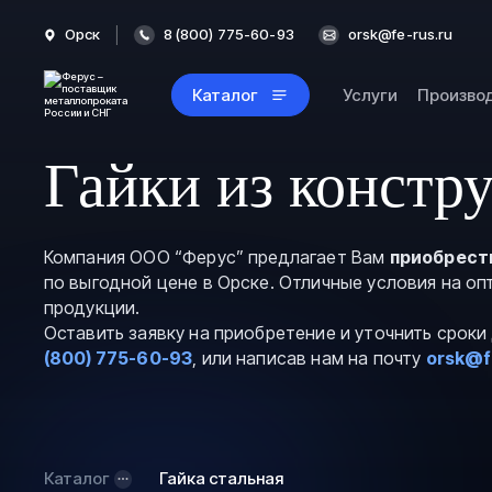
Орск
8 (800) 775-60-93
orsk@fe-rus.ru
Каталог
Услуги
Произво
Гайки из констр
Компания ООО “Ферус” предлагает Вам
приобрести
по выгодной цене в Орске. Отличные условия на о
продукции.
Оставить заявку на приобретение и уточнить срок
(800) 775-60-93
, или написав нам на почту
orsk@f
Каталог
Гайка стальная