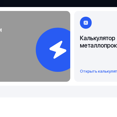
Чита
Якутск
м
Калькулятор
металлопрок
Открыть калькуля