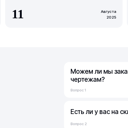
11
Августа
2025
Можем ли мы зака
чертежам?
Вы можете отправить св
Вопрос 1
техническим заданием.
Обычно срок расчета ст
Мы можем изготовить д
Есть ли у вас на с
точеные отводы, детали
На наших складах подд
(металлоконструкции, 
Вопрос 2