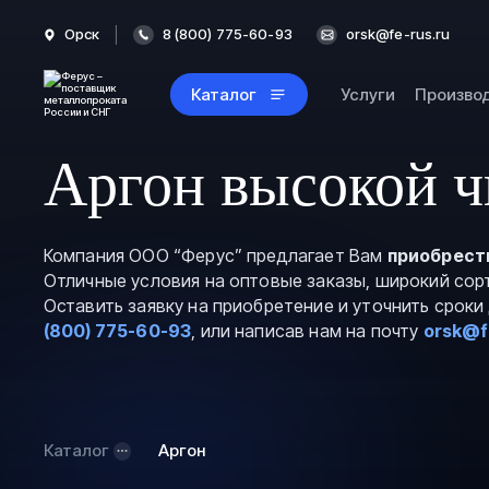
Орск
8 (800) 775-60-93
orsk@fe-rus.ru
Каталог
Услуги
Произво
Аргон высокой ч
Компания ООО “Ферус” предлагает Вам
приобрест
Отличные условия на оптовые заказы, широкий сор
Оставить заявку на приобретение и уточнить срок
(800) 775-60-93
, или написав нам на почту
orsk@f
Каталог
Аргон