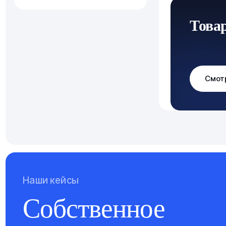
Това
Смот
Наши кейсы
Собственное