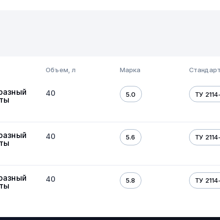
Объем, л
Марка
Стандар
разный
40
5.0
ТУ 2114-
оты
разный
40
5.6
ТУ 2114-
оты
разный
40
5.8
ТУ 2114-
оты