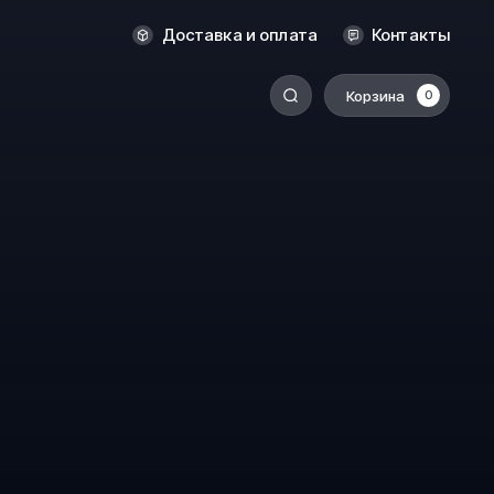
Новосибирск
Доставка и оплата
Контакты
Оренбург
Пермь
Корзина
0
-
Ростов-на-Дону
Салехард
Санкт-Петербург
Ставрополь
Сыктывкар
Томск
Тюмень
Уссурийск
Хабаровск
к
Челябинск