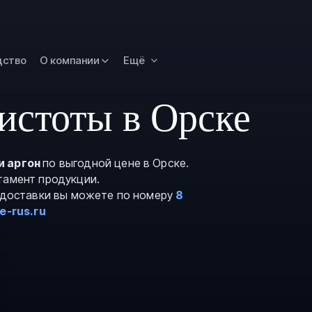
Новокузнецк
Омск
Орск
дство
О компании
Ещё
Петропавловск
Камчатский
истоты в Орске
Рязань
Самара
Саратов
и аргон
по выгодной цене в Орске.
тамент продукции.
Сургут
и доставки вы можете по номеру
8
Тольятти
e-rus.ru
Тула
Улан-Удэ
Уфа
Ханты-Мансийс