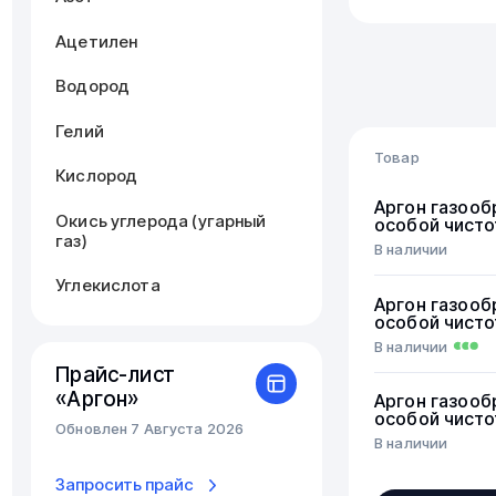
Ацетилен
Водород
Гелий
Товар
Кислород
Аргон газооб
Окись углерода (угарный
особой чист
газ)
В наличии
Углекислота
Аргон газооб
особой чист
В наличии
Прайс-лист
«Аргон»
Аргон газооб
особой чист
Обновлен 7 Августа 2026
В наличии
Запросить прайс