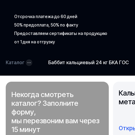
Отсрочка платежа до 60 дней
50% предоплата, 50% по факту
Предоставляем сертификаты на продукцию
от 1 дня на отгрузку
Каталог
Баббит кальциевый 24 кг БКА ГОСТ 
Каль
Некогда смотреть
мета
каталог? Заполните
форму,
мы перезвоним вам через
Откры
15 минут