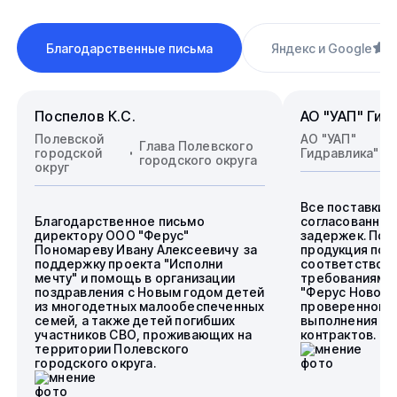
Благодарственные письма
Яндекс и Google
4
Поспелов К.С.
АО "УАП" Гид
Полевской
АО "УАП"
Глава Полевского
городской
Гидравлика"
городского округа
округ
Все поставки 
Благодарственное письмо
согласованные
директору ООО "Ферус"
задержек. Пос
Пономареву Ивану Алексеевичу за
продукция пол
поддержку проекта "Исполни
соответствова
мечту" и помощь в организации
требованиям.
поздравления с Новым годом детей
"Ферус Новоси
из многодетных малообеспеченных
проверенного 
семей, а также детей погибших
выполнения го
участников СВО, проживающих на
контрактов.
территории Полевского
городского округа.