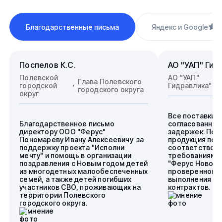
Благодарственные письма
Яндекс и Google
4
Поспелов К.С.
АО "УАП" Гид
Полевской
АО "УАП"
Глава Полевского
городской
Гидравлика"
городского округа
округ
Все поставки 
Благодарственное письмо
согласованные
директору ООО "Ферус"
задержек. Пос
Пономареву Ивану Алексеевичу за
продукция пол
поддержку проекта "Исполни
соответствова
мечту" и помощь в организации
требованиям.
поздравления с Новым годом детей
"Ферус Новоси
из многодетных малообеспеченных
проверенного 
семей, а также детей погибших
выполнения го
участников СВО, проживающих на
контрактов.
территории Полевского
городского округа.