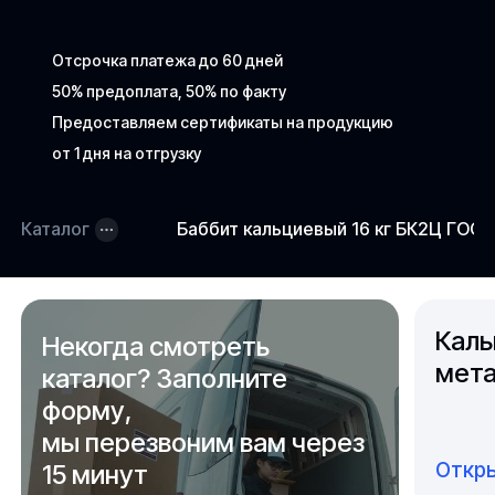
Отсрочка платежа до 60 дней
50% предоплата, 50% по факту
Предоставляем сертификаты на продукцию
от 1 дня на отгрузку
Каталог
Баббит кальциевый 16 кг БК2Ц ГОСТ
Каль
Некогда смотреть
мета
каталог? Заполните
форму,
мы перезвоним вам через
Откры
15 минут