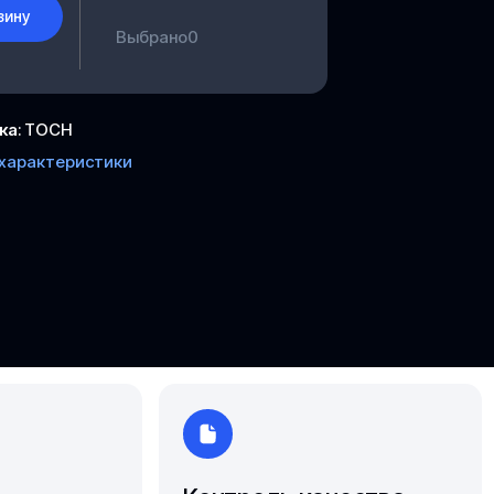
Южно-Сахалинск
зину
Выбрано
0
Ярославль
ка
:
ТОСН
 характеристики