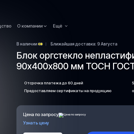
Новокузнецк
Омск
Орск
дство
О компании
Ещё
Петропавловск
Камчатский
В наличии
Ближайшая доставка: 9 Августа
Рязань
Блок оргстекло непласти
Самара
90х400х800 мм ТОСН ГОСТ 
Саратов
Сургут
Отсрочка платежа до 60 дней
Тольятти
Предоставляем сертификаты на продукцию
о
Тула
Улан-Удэ
Цена по запросу
Уфа
Узнать цену
Ханты-Мансийс