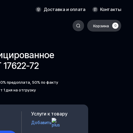
Новосибирск
Доставка и оплата
Контакты
Оренбург
Пермь
Корзина
0
-
Ростов-на-Дону
Салехард
фицированное
Санкт-Петербург
17622-72
Ставрополь
Сыктывкар
50% предоплата, 50% по факту
Томск
т 1 дня на отгрузку
Тюмень
Уссурийск
Услуги к товару
Хабаровск
Добавить
к
Челябинск