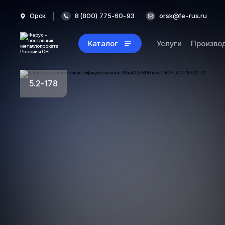
Орск
8 (800) 775-60-93
orsk@fe-rus.ru
Каталог
Услуги
Произво
5.2-178