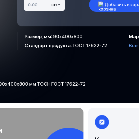
Чита
Добавить в кор
шт
Якутск
Размер, мм
:
90х400х800
Мар
Стандарт продукта
:
ГОСТ 17622-72
Все
 90х400х800 мм ТОСН ГОСТ 17622-72
м