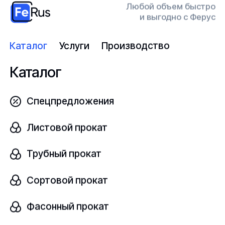
мы перезвоним вам через
Любой объем быстро
Откры
15 минут
и выгодно с Ферус
Каталог
Услуги
Производство
Конт
Каталог
прод
Спецпредложения
Заполнить форму
Перей
Листовой прокат
Трубный прокат
Сортовой прокат
Компания
Ферус
– динамично развивающиеся
предприятие, осуществляющее деятельность на
Фасонный прокат
рынке металлопрокатной продукции, оборудования,