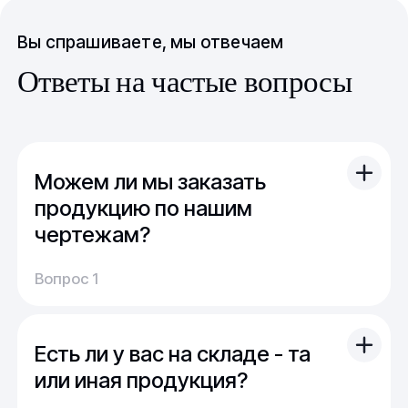
Вы спрашиваете, мы отвечаем
Ответы на частые вопросы
Можем ли мы заказать
продукцию по нашим
чертежам?
Вы можете отправить свой чертеж/проект
Вопрос 1
(в т.ч. примерный) с техническим заданием.
Обычно срок расчета стоимости и срока
производства - 1 день.
Есть ли у вас на складе - та
Мы можем изготовить для вас как мелкую
продукцию (метизы, точеные отводы,
или иная продукция?
детали), так и большие изделия