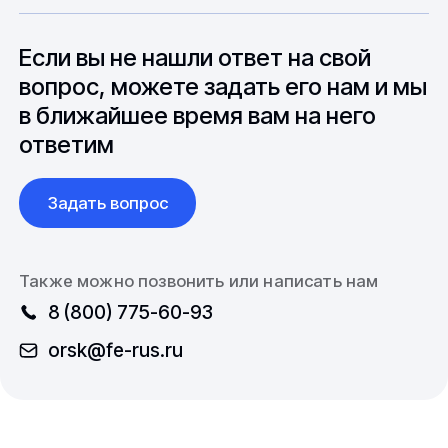
особенностями взаимодействия с
до 6 месяцев производства.
зарубежными партнерами, включая
вопросы связанные с документацией и
Если вы не нашли ответ на свой
международной логистикой.
вопрос, можете задать его нам и мы
в ближайшее время вам на него
ответим
Задать вопрос
Также можно позвонить или написать нам
8 (800) 775-60-93
orsk@fe-rus.ru