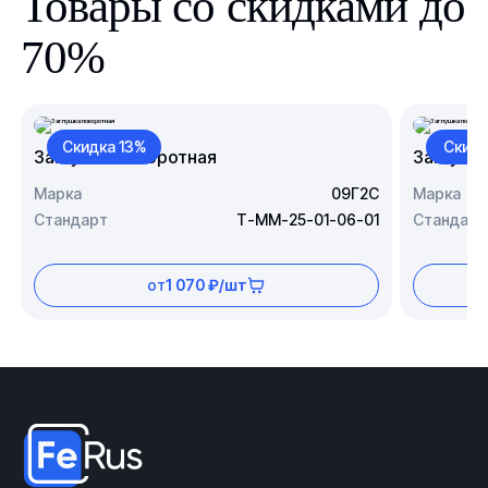
Товары со скидками до
70%
Скидка 13%
Скидк
Заглушка поворотная
Заглушк
Марка
09Г2С
Марка
Стандарт
Т-ММ-25-01-06-01
Стандарт
от
1 070 ₽/шт