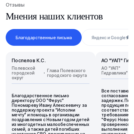
Отзывы
Мнения наших клиентов
Благодарственные письма
Яндекс и Google
4
Поспелов К.С.
АО "УАП" Гид
Полевской
АО "УАП"
Глава Полевского
городской
Гидравлика"
городского округа
округ
Все поставки 
Благодарственное письмо
согласованные
директору ООО "Ферус"
задержек. Пос
Пономареву Ивану Алексеевичу за
продукция пол
поддержку проекта "Исполни
соответствова
мечту" и помощь в организации
требованиям.
поздравления с Новым годом детей
"Ферус Новоси
из многодетных малообеспеченных
проверенного 
семей, а также детей погибших
выполнения го
участников СВО, проживающих на
контрактов.