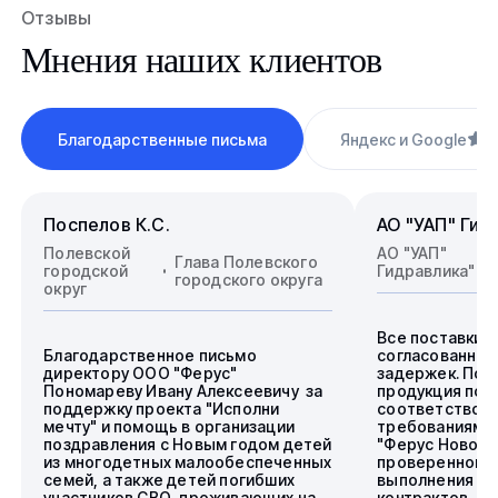
Отзывы
Мнения наших клиентов
Благодарственные письма
Яндекс и Google
4
Поспелов К.С.
АО "УАП" Гид
Полевской
АО "УАП"
Глава Полевского
городской
Гидравлика"
городского округа
округ
Все поставки 
Благодарственное письмо
согласованные
директору ООО "Ферус"
задержек. Пос
Пономареву Ивану Алексеевичу за
продукция пол
поддержку проекта "Исполни
соответствова
мечту" и помощь в организации
требованиям.
поздравления с Новым годом детей
"Ферус Новоси
из многодетных малообеспеченных
проверенного 
семей, а также детей погибших
выполнения го
участников СВО, проживающих на
контрактов.