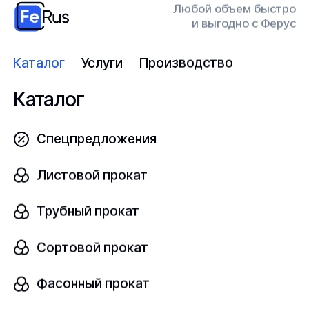
мы перезвоним вам через
Любой объем быстро
Откры
15 минут
и выгодно с Ферус
Каталог
Услуги
Производство
Конт
Каталог
прод
Спецпредложения
Заполнить форму
Перей
Листовой прокат
Трубный прокат
Сортовой прокат
Компания
Ферус
– динамично развивающиеся
предприятие, осуществляющее деятельность на
Фасонный прокат
рынке металлопрокатной продукции, оборудования,