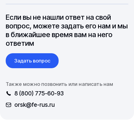
особенностями взаимодействия с
до 6 месяцев производства.
зарубежными партнерами, включая
вопросы связанные с документацией и
Если вы не нашли ответ на свой
международной логистикой.
вопрос, можете задать его нам и мы
в ближайшее время вам на него
ответим
Задать вопрос
Также можно позвонить или написать нам
8 (800) 775-60-93
orsk@fe-rus.ru