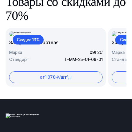
Товары со скидками до
70%
Скидка 13%
Скидк
Заглушка поворотная
Заглушк
Марка
09Г2С
Марка
Стандарт
Т-ММ-25-01-06-01
Стандарт
от
1 070 ₽/шт