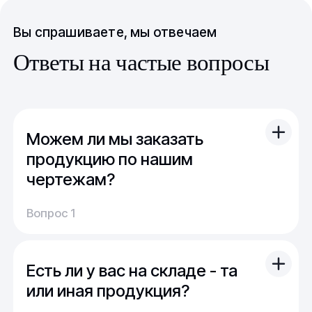
Вы спрашиваете, мы отвечаем
Ответы на частые вопросы
Можем ли мы заказать
продукцию по нашим
чертежам?
Вы можете отправить свой чертеж/проект
Вопрос 1
(в т.ч. примерный) с техническим заданием.
Обычно срок расчета стоимости и срока
производства - 1 день.
Есть ли у вас на складе - та
Мы можем изготовить для вас как мелкую
продукцию (метизы, точеные отводы,
или иная продукция?
детали), так и большие изделия