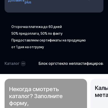
Добавить
Отсрочка платежа до 60 дней
50% предоплата, 50% по факту
Предоставляем сертификаты на продукцию
от 1 дня на отгрузку
Каталог
Блок оргстекло непластифицирова
Каль
Некогда смотреть
мета
каталог? Заполните
форму,