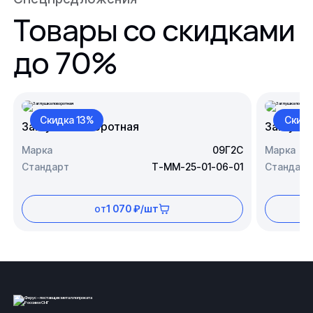
Товары со скидками
до 70%
Скидка 13%
Скидк
Заглушка поворотная
Заглушк
Марка
09Г2С
Марка
Стандарт
Т-ММ-25-01-06-01
Стандарт
от
1 070 ₽/шт