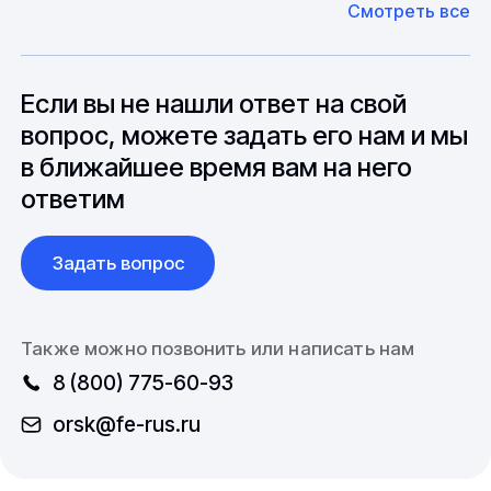
Смотреть все
может быть сокращен до 1 недели.
оборудование. Мы знакомы с
Особо "cложные" товары могут требовать
особенностями взаимодействия с
до 6 месяцев производства.
зарубежными партнерами, включая
вопросы связанные с документацией и
Если вы не нашли ответ на свой
международной логистикой.
вопрос, можете задать его нам и мы
в ближайшее время вам на него
ответим
Задать вопрос
Также можно позвонить или написать нам
8 (800) 775-60-93
orsk@fe-rus.ru