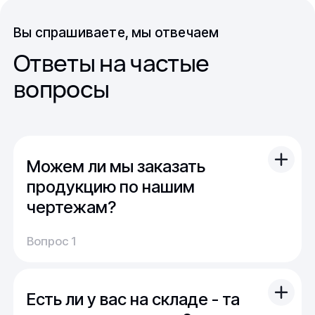
Вы спрашиваете, мы отвечаем
Ответы на частые
вопросы
Можем ли мы заказать
продукцию по нашим
чертежам?
Вы можете отправить свой чертеж/проект
Вопрос 1
(в т.ч. примерный) с техническим заданием.
Обычно срок расчета стоимости и срока
производства - 1 день.
Есть ли у вас на складе - та
Мы можем изготовить для вас как мелкую