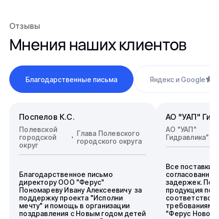
Отзывы
Мнения наших клиентов
Благодарственные письма
Яндекс и Google
4
Поспелов К.С.
АО "УАП" Гид
Полевской
АО "УАП"
Глава Полевского
городской
Гидравлика"
городского округа
округ
Все поставки 
Благодарственное письмо
согласованные
директору ООО "Ферус"
задержек. Пос
Пономареву Ивану Алексеевичу за
продукция пол
поддержку проекта "Исполни
соответствова
мечту" и помощь в организации
требованиям.
поздравления с Новым годом детей
"Ферус Новоси