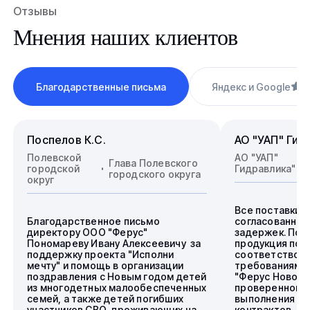
Отзывы
Мнения наших клиентов
Благодарственные письма
Яндекс и Google
4
Поспелов К.С.
АО "УАП" Гид
Полевской
АО "УАП"
Глава Полевского
городской
Гидравлика"
городского округа
округ
Все поставки 
Благодарственное письмо
согласованные
директору ООО "Ферус"
задержек. Пос
Пономареву Ивану Алексеевичу за
продукция пол
поддержку проекта "Исполни
соответствова
мечту" и помощь в организации
требованиям.
поздравления с Новым годом детей
"Ферус Новоси
из многодетных малообеспеченных
проверенного 
семей, а также детей погибших
выполнения го
участников СВО, проживающих на
контрактов.