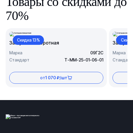
Товары со скидками до
70%
Скидка 13%
Скидк
Заглушка поворотная
Заглушк
Марка
09Г2С
Марка
Стандарт
Т-ММ-25-01-06-01
Стандарт
от
1 070 ₽/шт