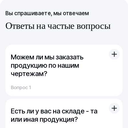
Вы спрашиваете, мы отвечаем
Ответы на частые вопросы
Можем ли мы заказать
продукцию по нашим
чертежам?
Вы можете отправить свой чертеж/проект
Вопрос 1
(в т.ч. примерный) с техническим заданием.
Обычно срок расчета стоимости и срока
производства - 1 день.
Есть ли у вас на складе - та
Мы можем изготовить для вас как мелкую
продукцию (метизы, точеные отводы,
или иная продукция?
детали), так и большие изделия