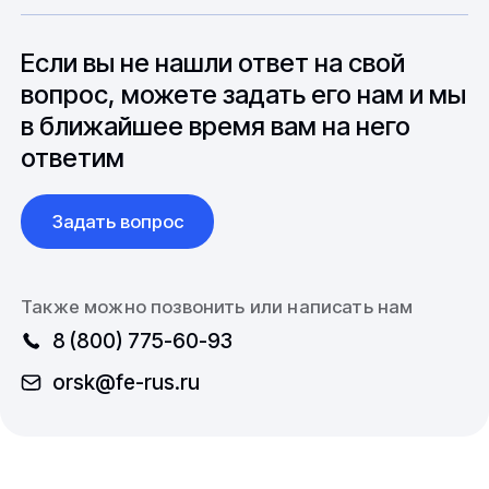
особенностями взаимодействия с
до 6 месяцев производства.
зарубежными партнерами, включая
вопросы связанные с документацией и
Если вы не нашли ответ на свой
международной логистикой.
вопрос, можете задать его нам и мы
в ближайшее время вам на него
ответим
Задать вопрос
Также можно позвонить или написать нам
8 (800) 775-60-93
orsk@fe-rus.ru