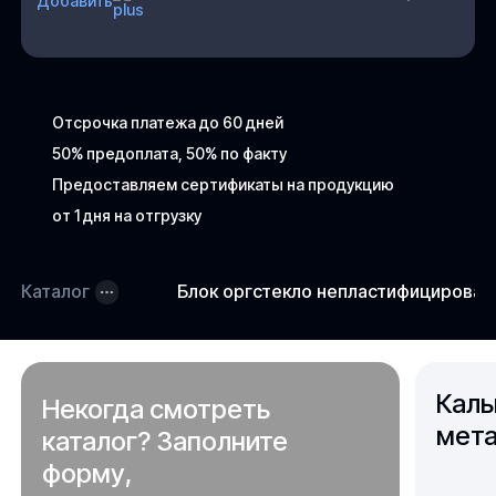
Добавить
Отсрочка платежа до 60 дней
50% предоплата, 50% по факту
Предоставляем сертификаты на продукцию
от 1 дня на отгрузку
Каталог
Блок оргстекло непластифицирова
Каль
Некогда смотреть
мета
каталог? Заполните
форму,