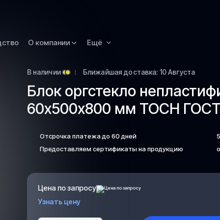
Новокузнецк
Омск
Орск
дство
О компании
Ещё
Петропавловск
Камчатский
В наличии
Ближайшая доставка: 10 Августа
Рязань
Блок оргстекло непласти
Самара
60х500х800 мм ТОСН ГОСТ 
Саратов
Сургут
Отсрочка платежа до 60 дней
Тольятти
Предоставляем сертификаты на продукцию
о
Тула
Улан-Удэ
Цена по запросу
Уфа
Узнать цену
Ханты-Мансийс