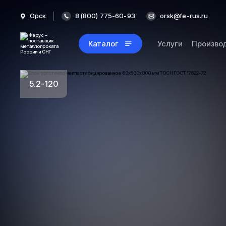
Орск
8 (800) 775-60-93
orsk@fe-rus.ru
Каталог
Услуги
Произво
5.2-120