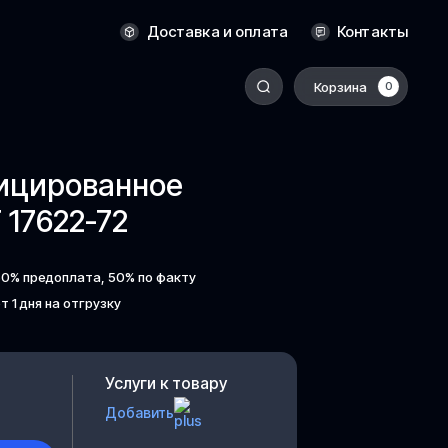
Новосибирск
Доставка и оплата
Контакты
Оренбург
Пермь
Корзина
0
-
Ростов-на-Дону
Салехард
фицированное
Санкт-Петербург
17622-72
Ставрополь
Сыктывкар
50% предоплата, 50% по факту
Томск
т 1 дня на отгрузку
Тюмень
Уссурийск
Услуги к товару
Хабаровск
Добавить
к
Челябинск