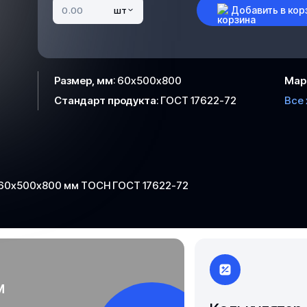
Чита
Добавить в кор
шт
Якутск
Размер, мм
:
60х500х800
Мар
Стандарт продукта
:
ГОСТ 17622-72
Все
 60х500х800 мм ТОСН ГОСТ 17622-72
м