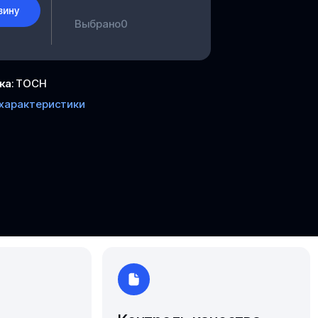
Южно-Сахалинск
зину
Выбрано
0
Ярославль
ка
:
ТОСН
 характеристики