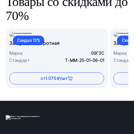
Товары со скидками до
70%
Скидка 13%
Скидк
Заглушка поворотная
Заглушк
Марка
09Г2С
Марка
Стандарт
Т-ММ-25-01-06-01
Стандарт
от
1 070 ₽/шт