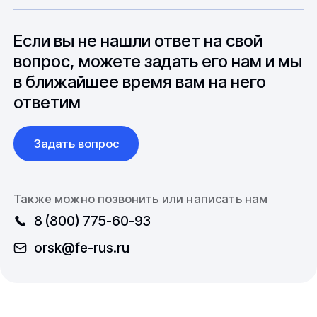
особенностями взаимодействия с
до 6 месяцев производства.
зарубежными партнерами, включая
вопросы связанные с документацией и
Если вы не нашли ответ на свой
международной логистикой.
вопрос, можете задать его нам и мы
в ближайшее время вам на него
ответим
Задать вопрос
Также можно позвонить или написать нам
8 (800) 775-60-93
orsk@fe-rus.ru