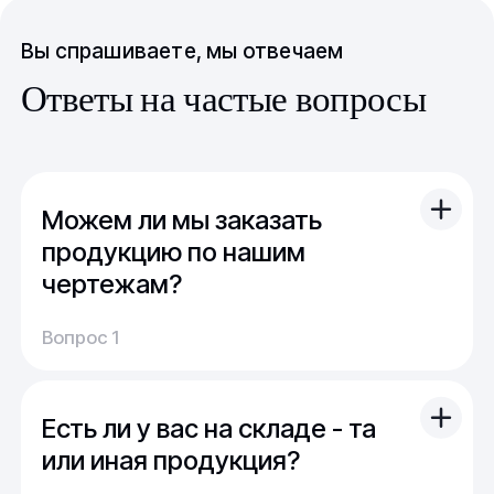
Вы спрашиваете, мы отвечаем
Ответы на частые вопросы
Можем ли мы заказать
продукцию по нашим
чертежам?
Вы можете отправить свой чертеж/проект
Вопрос 1
(в т.ч. примерный) с техническим заданием.
Обычно срок расчета стоимости и срока
производства - 1 день.
Есть ли у вас на складе - та
Мы можем изготовить для вас как мелкую
продукцию (метизы, точеные отводы,
или иная продукция?
детали), так и большие изделия