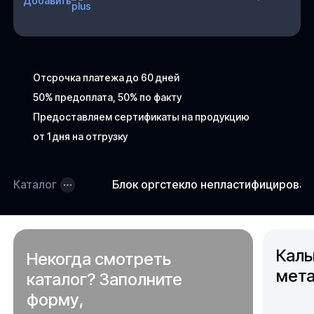
Добавить
Отсрочка платежа до 60 дней
50% предоплата, 50% по факту
Предоставляем сертификаты на продукцию
от 1 дня на отгрузку
Каталог
Блок оргстекло непластифицирова
Каль
Некогда смотреть
мета
каталог? Заполните
форму,