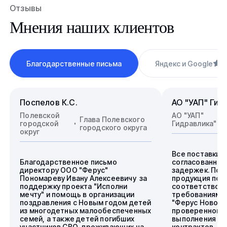
Отзывы
Мнения наших клиентов
Благодарственные письма
Яндекс и Google
4
Поспелов К.С.
АО "УАП" Гид
Полевской
АО "УАП"
Глава Полевского
городской
Гидравлика"
городского округа
округ
Все поставки 
Благодарственное письмо
согласованные
директору ООО "Ферус"
задержек. Пос
Пономареву Ивану Алексеевичу за
продукция пол
поддержку проекта "Исполни
соответствова
мечту" и помощь в организации
требованиям.
поздравления с Новым годом детей
"Ферус Новоси
из многодетных малообеспеченных
проверенного 
семей, а также детей погибших
выполнения го
участников СВО, проживающих на
контрактов.