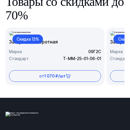
Товары со скидками до
70%
Скидка 13%
Скидк
Заглушка поворотная
Заглушк
Марка
09Г2С
Марка
Стандарт
Т-ММ-25-01-06-01
Стандарт
от
1 070 ₽/шт