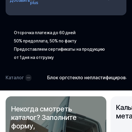
Добавить
Отсрочка платежа до 60 дней
50% предоплата, 50% по факту
Предоставляем сертификаты на продукцию
от 1 дня на отгрузку
Каталог
Блок оргстекло непластифицирова
Каль
Некогда смотреть
мета
каталог? Заполните
форму,