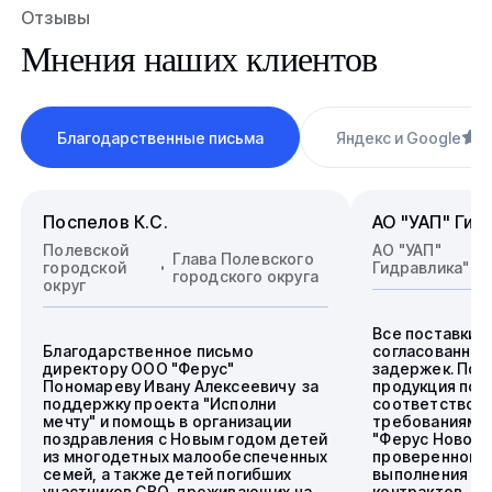
Отзывы
Мнения наших клиентов
Благодарственные письма
Яндекс и Google
4
Поспелов К.С.
АО "УАП" Гид
Полевской
АО "УАП"
Глава Полевского
городской
Гидравлика"
городского округа
округ
Все поставки 
Благодарственное письмо
согласованные
директору ООО "Ферус"
задержек. Пос
Пономареву Ивану Алексеевичу за
продукция пол
поддержку проекта "Исполни
соответствова
мечту" и помощь в организации
требованиям.
поздравления с Новым годом детей
"Ферус Новоси
из многодетных малообеспеченных
проверенного 
семей, а также детей погибших
выполнения го
участников СВО, проживающих на
контрактов.