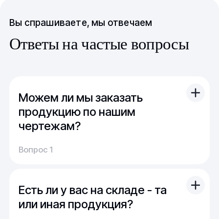
Вы спрашиваете, мы отвечаем
Ответы на частые вопросы
Можем ли мы заказать
продукцию по нашим
чертежам?
Вы можете отправить свой чертеж/проект
Вопрос 1
(в т.ч. примерный) с техническим заданием.
Обычно срок расчета стоимости и срока
производства - 1 день.
Есть ли у вас на складе - та
Мы можем изготовить для вас как мелкую
продукцию (метизы, точеные отводы,
или иная продукция?
детали), так и большие изделия