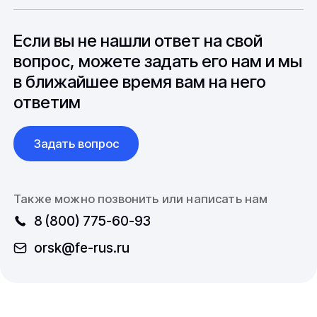
особенностями взаимодействия с
до 6 месяцев производства.
зарубежными партнерами, включая
вопросы связанные с документацией и
Если вы не нашли ответ на свой
международной логистикой.
вопрос, можете задать его нам и мы
в ближайшее время вам на него
ответим
Задать вопрос
Также можно позвонить или написать нам
8 (800) 775-60-93
orsk@fe-rus.ru