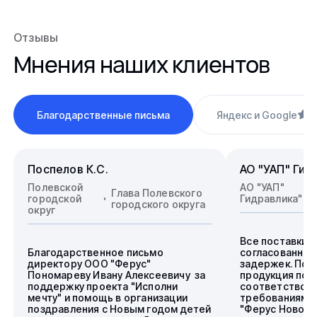
Отзывы
Мнения наших клиентов
Благодарственные письма
Яндекс и Google
4
Поспелов К.С.
АО "УАП" Гид
Полевской
АО "УАП"
Глава Полевского
городской
Гидравлика"
городского округа
округ
Все поставки 
Благодарственное письмо
согласованные
директору ООО "Ферус"
задержек. Пос
Пономареву Ивану Алексеевичу за
продукция пол
поддержку проекта "Исполни
соответствова
мечту" и помощь в организации
требованиям.
поздравления с Новым годом детей
"Ферус Новоси