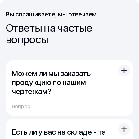
Вы спрашиваете, мы отвечаем
Ответы на частые
вопросы
Можем ли мы заказать
продукцию по нашим
чертежам?
Вы можете отправить свой чертеж/проект
Вопрос 1
(в т.ч. примерный) с техническим заданием.
Обычно срок расчета стоимости и срока
производства - 1 день.
Есть ли у вас на складе - та
Мы можем изготовить для вас как мелкую