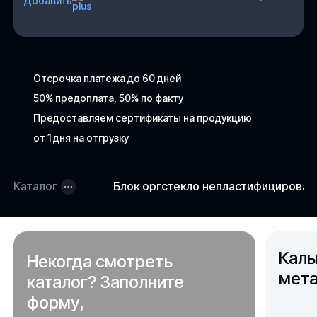
Добавить
Отсрочка платежа до 60 дней
50% предоплата, 50% по факту
Предоставляем сертификаты на продукцию
от 1 дня на отгрузку
Каталог
Блок оргстекло непластифицирова
Каль
Некогда смотреть
мета
каталог? Заполните
форму,