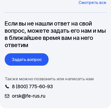
Смотреть все
может быть сокращен до 1 недели.
оборудование. Мы знакомы с
Особо "cложные" товары могут требовать
особенностями взаимодействия с
до 6 месяцев производства.
зарубежными партнерами, включая
вопросы связанные с документацией и
Если вы не нашли ответ на свой
международной логистикой.
вопрос, можете задать его нам и мы
в ближайшее время вам на него
ответим
Задать вопрос
Также можно позвонить или написать нам
8 (800) 775-60-93
orsk@fe-rus.ru