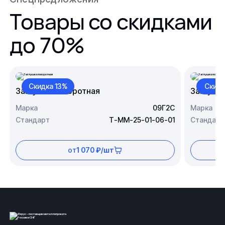
Товары со скидками
до 70%
Скидка 13%
Скидк
Заглушка поворотная
Заглушк
Марка
09Г2С
Марка
Стандарт
Т-ММ-25-01-06-01
Стандарт
от
1 070 ₽/шт