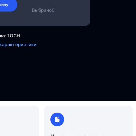
Южно-Сахалинск
зину
Выбрано
0
Ярославль
ка
:
ТОСН
 характеристики