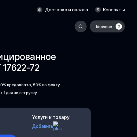
Новосибирск
Доставка и оплата
Контакты
Оренбург
Пермь
Корзина
0
-
Ростов-на-Дону
Салехард
фицированное
Санкт-Петербург
17622-72
Ставрополь
Сыктывкар
50% предоплата, 50% по факту
Томск
т 1 дня на отгрузку
Тюмень
Уссурийск
Услуги к товару
Хабаровск
Добавить
к
Челябинск