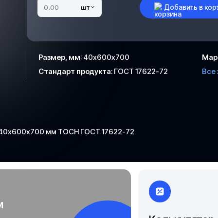
Чита
Добавить в кор
шт
Якутск
Размер, мм
:
40х600х700
Мар
Стандарт продукта
:
ГОСТ 17622-72
Все
 40х600х700 мм ТОСН ГОСТ 17622-72
м