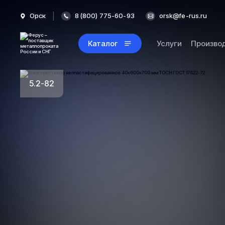
Орск
8 (800) 775-60-93
orsk@fe-rus.ru
Каталог
Услуги
Произво
5.2-82