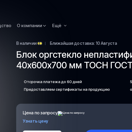
Новокузнецк
Омск
Орск
дство
О компании
Ещё
Петропавловск
Камчатский
В наличии
Ближайшая доставка: 10 Августа
Рязань
Блок оргстекло непласти
Самара
40х600х700 мм ТОСН ГОСТ 
Саратов
Сургут
Отсрочка платежа до 60 дней
Тольятти
Предоставляем сертификаты на продукцию
о
Тула
Улан-Удэ
Цена по запросу
Уфа
Узнать цену
Ханты-Мансийс