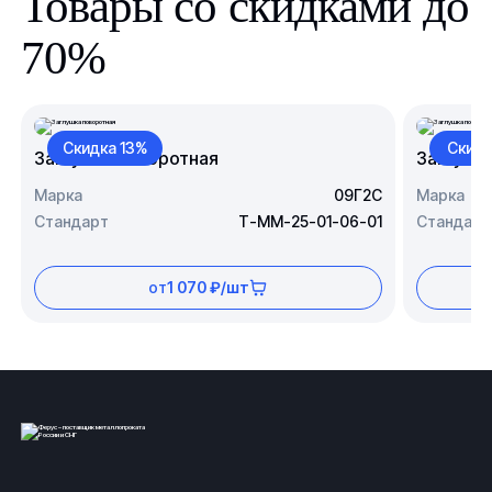
Товары со скидками до
70%
Скидка 13%
Скидк
Заглушка поворотная
Заглушк
Марка
09Г2С
Марка
Стандарт
Т-ММ-25-01-06-01
Стандарт
от
1 070 ₽/шт