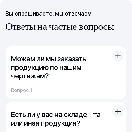
Вы спрашиваете, мы отвечаем
Ответы на частые вопросы
Можем ли мы заказать
продукцию по нашим
чертежам?
Вы можете отправить свой чертеж/проект
Вопрос 1
(в т.ч. примерный) с техническим заданием.
Обычно срок расчета стоимости и срока
производства - 1 день.
Есть ли у вас на складе - та
Мы можем изготовить для вас как мелкую
продукцию (метизы, точеные отводы,
или иная продукция?
детали), так и большие изделия