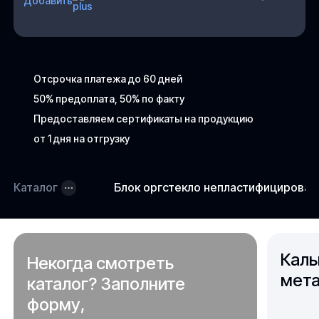
Добавить
Отсрочка платежа до 60 дней
50% предоплата, 50% по факту
Предоставляем сертификаты на продукцию
от 1 дня на отгрузку
Каталог
Блок оргстекло непластифицирова
Каль
Некогда смотреть
мета
каталог? Заполните
форму,