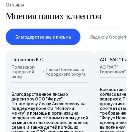
Отзывы
Мнения наших клиентов
Благодарственные письма
Яндекс и Google
4
Поспелов К.С.
АО "УАП" Гид
Полевской
АО "УАП"
Глава Полевского
городской
Гидравлика"
городского округа
округ
Все поставки 
Благодарственное письмо
согласованные
директору ООО "Ферус"
задержек. Пос
Пономареву Ивану Алексеевичу за
продукция пол
поддержку проекта "Исполни
соответствова
мечту" и помощь в организации
требованиям.
поздравления с Новым годом детей
"Ферус Новоси
из многодетных малообеспеченных
проверенного 
семей, а также детей погибших
выполнения го
участников СВО, проживающих на
контрактов.