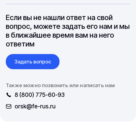
особенностями взаимодействия с
до 6 месяцев производства.
зарубежными партнерами, включая
вопросы связанные с документацией и
Если вы не нашли ответ на свой
международной логистикой.
вопрос, можете задать его нам и мы
в ближайшее время вам на него
ответим
Задать вопрос
Также можно позвонить или написать нам
8 (800) 775-60-93
orsk@fe-rus.ru