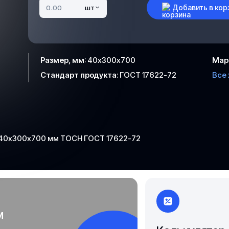
Чита
Добавить в кор
шт
Якутск
Размер, мм
:
40х300х700
Мар
Стандарт продукта
:
ГОСТ 17622-72
Все
 40х300х700 мм ТОСН ГОСТ 17622-72
м