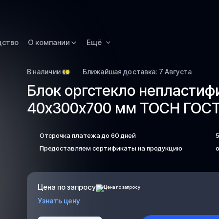
Новокузнецк
Омск
Орск
дство
О компании
Ещё
Петропавловск
Камчатский
В наличии
Ближайшая доставка: 7 Августа
Рязань
Блок оргстекло непласти
Самара
40х300х700 мм ТОСН ГОСТ 
Саратов
Сургут
Отсрочка платежа до 60 дней
Тольятти
Предоставляем сертификаты на продукцию
о
Тула
Улан-Удэ
Цена по запросу
Уфа
Узнать цену
Ханты-Мансийс