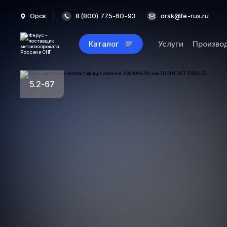
Орск
8 (800) 775-60-93
orsk@fe-rus.ru
Каталог
Услуги
Произво
5.2-67