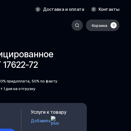
Новосибирск
Доставка и оплата
Контакты
Оренбург
Пермь
Корзина
0
-
Ростов-на-Дону
Салехард
фицированное
Санкт-Петербург
17622-72
Ставрополь
Сыктывкар
50% предоплата, 50% по факту
Томск
т 1 дня на отгрузку
Тюмень
Уссурийск
Услуги к товару
Хабаровск
Добавить
к
Челябинск