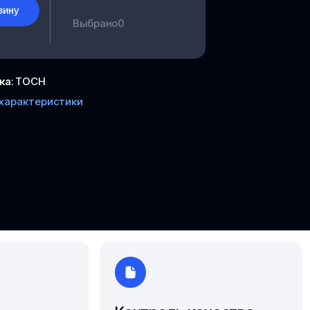
Южно-Сахалинск
зину
Выбрано
0
Ярославль
ка
:
ТОСН
 характеристики