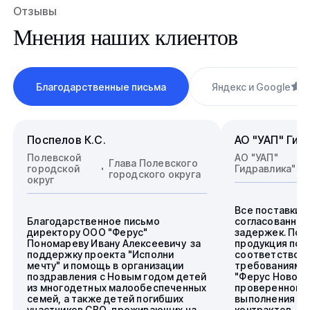
Отзывы
Мнения наших клиентов
Благодарственные письма
Яндекс и Google
4
Поспелов К.С.
АО "УАП" Гид
Полевской
АО "УАП"
Глава Полевского
городской
Гидравлика"
городского округа
округ
Все поставки 
Благодарственное письмо
согласованные
директору ООО "Ферус"
задержек. Пос
Пономареву Ивану Алексеевичу за
продукция пол
поддержку проекта "Исполни
соответствова
мечту" и помощь в организации
требованиям.
поздравления с Новым годом детей
"Ферус Новоси
из многодетных малообеспеченных
проверенного 
семей, а также детей погибших
выполнения го
участников СВО, проживающих на
контрактов.