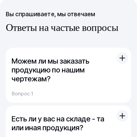
Вы спрашиваете, мы отвечаем
Ответы на частые вопросы
Можем ли мы заказать
продукцию по нашим
чертежам?
Вы можете отправить свой чертеж/проект
Вопрос 1
(в т.ч. примерный) с техническим заданием.
Обычно срок расчета стоимости и срока
производства - 1 день.
Есть ли у вас на складе - та
Мы можем изготовить для вас как мелкую
продукцию (метизы, точеные отводы,
или иная продукция?
детали), так и большие изделия