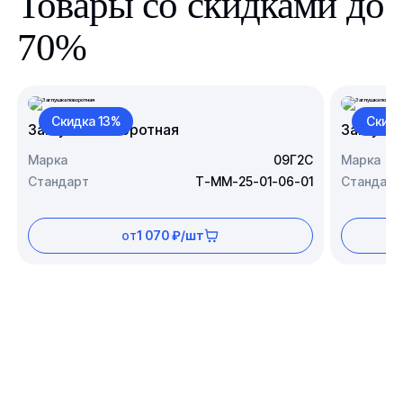
Товары со скидками до
70%
Скидка 13%
Скидк
Заглушка поворотная
Заглушк
Марка
09Г2С
Марка
Стандарт
Т-ММ-25-01-06-01
Стандарт
от
1 070 ₽/шт