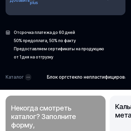
Добавить
Отсрочка платежа до 60 дней
50% предоплата, 50% по факту
Предоставляем сертификаты на продукцию
от 1 дня на отгрузку
Каталог
Блок оргстекло непластифицирова
Каль
Некогда смотреть
мета
каталог? Заполните
форму,