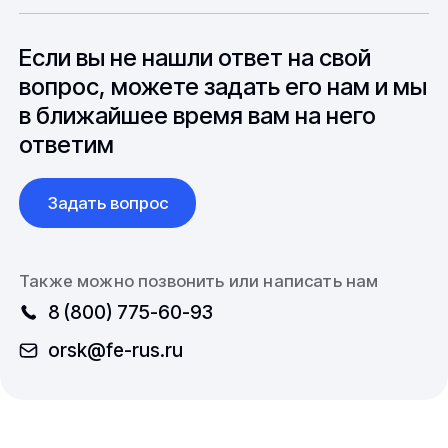
особенностями взаимодействия с
до 6 месяцев производства.
зарубежными партнерами, включая
вопросы связанные с документацией и
Если вы не нашли ответ на свой
международной логистикой.
вопрос, можете задать его нам и мы
в ближайшее время вам на него
ответим
Задать вопрос
Также можно позвонить или написать нам
8 (800) 775-60-93
orsk@fe-rus.ru