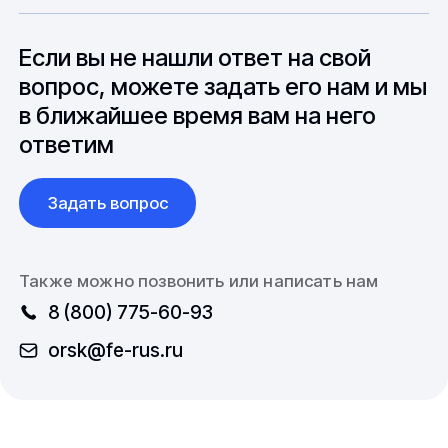
особенностями взаимодействия с
до 6 месяцев производства.
зарубежными партнерами, включая
вопросы связанные с документацией и
Если вы не нашли ответ на свой
международной логистикой.
вопрос, можете задать его нам и мы
в ближайшее время вам на него
ответим
Задать вопрос
Также можно позвонить или написать нам
8 (800) 775-60-93
orsk@fe-rus.ru