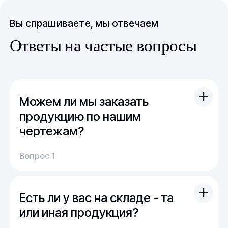
Вы спрашиваете, мы отвечаем
Ответы на частые вопросы
Можем ли мы заказать
продукцию по нашим
чертежам?
Вы можете отправить свой чертеж/проект
Вопрос 1
(в т.ч. примерный) с техническим заданием.
Обычно срок расчета стоимости и срока
производства - 1 день.
Есть ли у вас на складе - та
Мы можем изготовить для вас как мелкую
продукцию (метизы, точеные отводы,
или иная продукция?
детали), так и большие изделия