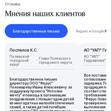
Отзывы
Мнения наших клиентов
Благодарственные письма
Яндекс и Google
4
Поспелов К.С.
АО "УАП" Гид
Полевской
АО "УАП"
Глава Полевского
городской
Гидравлика"
городского округа
округ
Все поставки 
Благодарственное письмо
согласованные
директору ООО "Ферус"
задержек. Пос
Пономареву Ивану Алексеевичу за
продукция пол
поддержку проекта "Исполни
соответствова
мечту" и помощь в организации
требованиям.
поздравления с Новым годом детей
"Ферус Новоси
из многодетных малообеспеченных
проверенного 
семей, а также детей погибших
выполнения го
участников СВО, проживающих на
контрактов.