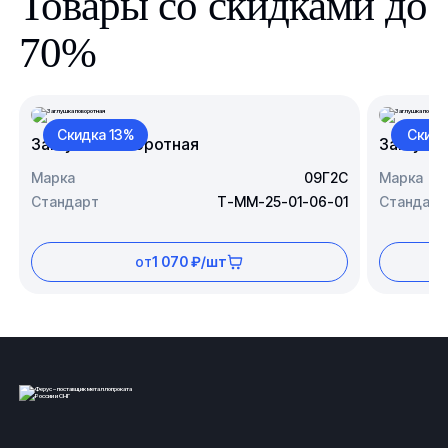
Товары со скидками до
70%
Скидка 13%
Скидк
Заглушка поворотная
Заглушк
Марка
09Г2С
Марка
Стандарт
Т-ММ-25-01-06-01
Стандарт
от
1 070 ₽/шт