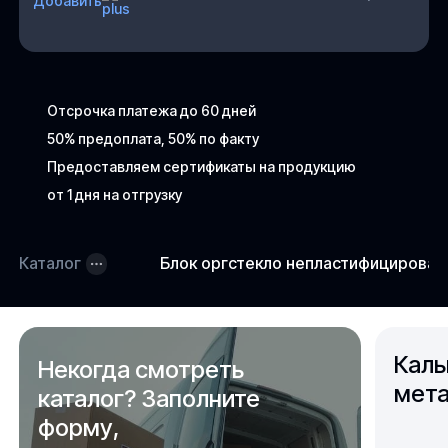
Добавить
Отсрочка платежа до 60 дней
50% предоплата, 50% по факту
Предоставляем сертификаты на продукцию
от 1 дня на отгрузку
Каталог
Блок оргстекло непластифицирова
Каль
Некогда смотреть
мета
каталог? Заполните
форму,