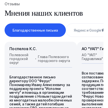
Отзывы
Мнения наших клиентов
Благодарственные письма
Яндекс и Google
4
Поспелов К.С.
АО "УАП" Гид
Полевской
АО "УАП"
Глава Полевского
городской
Гидравлика"
городского округа
округ
Все поставки 
Благодарственное письмо
согласованные
директору ООО "Ферус"
задержек. Пос
Пономареву Ивану Алексеевичу за
продукция пол
поддержку проекта "Исполни
соответствова
мечту" и помощь в организации
требованиям.
поздравления с Новым годом детей
"Ферус Новоси
из многодетных малообеспеченных
проверенного 
семей, а также детей погибших
выполнения го
участников СВО, проживающих на
контрактов.