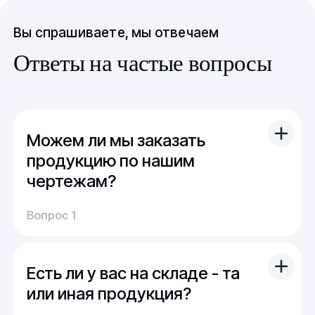
Вы спрашиваете, мы отвечаем
Ответы на частые вопросы
Можем ли мы заказать
продукцию по нашим
чертежам?
Вы можете отправить свой чертеж/проект
Вопрос 1
(в т.ч. примерный) с техническим заданием.
Обычно срок расчета стоимости и срока
производства - 1 день.
Есть ли у вас на складе - та
Мы можем изготовить для вас как мелкую
продукцию (метизы, точеные отводы,
или иная продукция?
детали), так и большие изделия