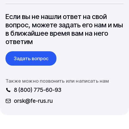
особенностями взаимодействия с
до 6 месяцев производства.
зарубежными партнерами, включая
вопросы связанные с документацией и
Если вы не нашли ответ на свой
международной логистикой.
вопрос, можете задать его нам и мы
в ближайшее время вам на него
ответим
Задать вопрос
Также можно позвонить или написать нам
8 (800) 775-60-93
orsk@fe-rus.ru