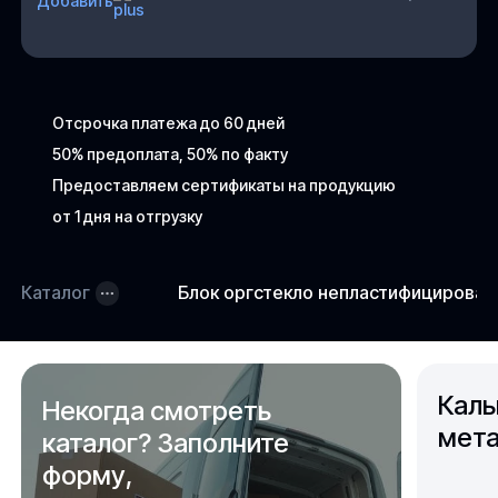
Добавить
Отсрочка платежа до 60 дней
50% предоплата, 50% по факту
Предоставляем сертификаты на продукцию
от 1 дня на отгрузку
Каталог
Блок оргстекло непластифицирова
Каль
Некогда смотреть
мета
каталог? Заполните
форму,