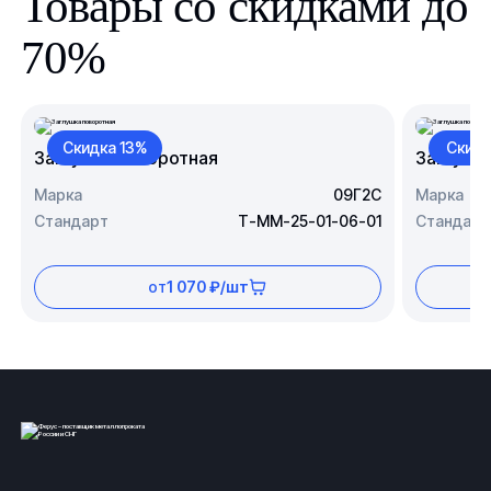
Товары со скидками до
70%
Скидка 13%
Скидк
Заглушка поворотная
Заглушк
Марка
09Г2С
Марка
Стандарт
Т-ММ-25-01-06-01
Стандарт
от
1 070 ₽/шт