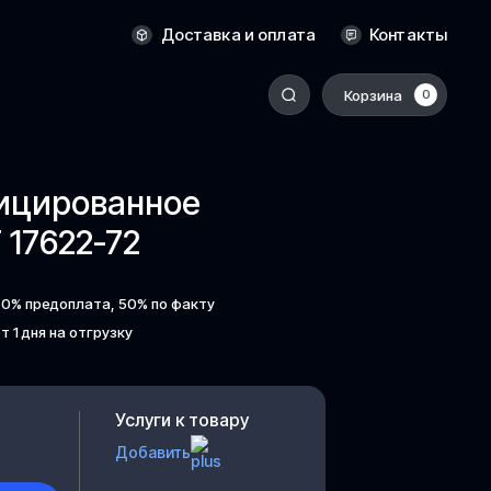
Новосибирск
Доставка и оплата
Контакты
Оренбург
Пермь
Корзина
0
-
Ростов-на-Дону
Салехард
фицированное
Санкт-Петербург
17622-72
Ставрополь
Сыктывкар
50% предоплата, 50% по факту
Томск
т 1 дня на отгрузку
Тюмень
Уссурийск
Услуги к товару
Хабаровск
Добавить
к
Челябинск