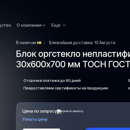
Новокузнецк
Омск
Орск
дство
О компании
Ещё
Петропавловск
Камчатский
В наличии
Ближайшая доставка: 10 Августа
Рязань
Блок оргстекло непласти
Самара
30х600х700 мм ТОСН ГОСТ 
Саратов
Сургут
Отсрочка платежа до 60 дней
Тольятти
Предоставляем сертификаты на продукцию
о
Тула
Улан-Удэ
Цена по запросу
Уфа
Узнать цену
Ханты-Мансийс