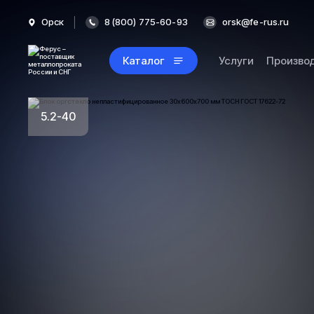
Орск
8 (800) 775-60-93
orsk@fe-rus.ru
Каталог
Услуги
Произво
5.2-40