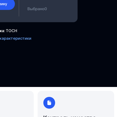
Южно-Сахалинск
зину
Выбрано
0
Ярославль
ка
:
ТОСН
 характеристики