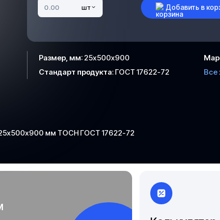
Чита
Добавить в кор
шт
Якутск
Размер, мм
:
25х500х900
Мар
Стандарт продукта
:
ГОСТ 17622-72
Все
 25х500х900 мм ТОСН ГОСТ 17622-72
м