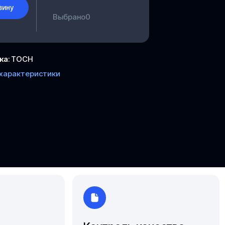
Южно-Сахалинск
зину
Выбрано
0
Ярославль
ка
:
ТОСН
 характеристики