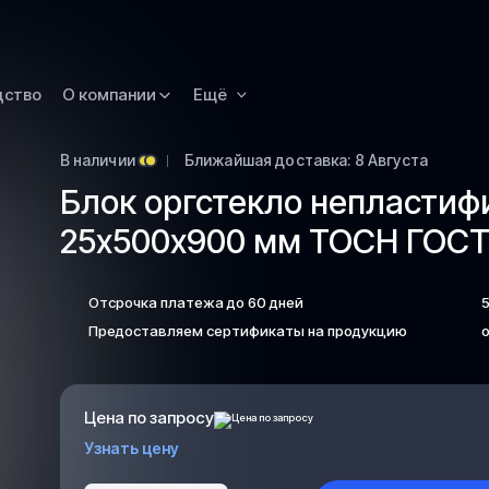
Новокузнецк
Омск
Орск
дство
О компании
Ещё
Петропавловск
Камчатский
В наличии
Ближайшая доставка: 8 Августа
Рязань
Блок оргстекло непласти
Самара
25х500х900 мм ТОСН ГОСТ 
Саратов
Сургут
Отсрочка платежа до 60 дней
Тольятти
Предоставляем сертификаты на продукцию
о
Тула
Улан-Удэ
Цена по запросу
Уфа
Узнать цену
Ханты-Мансийс