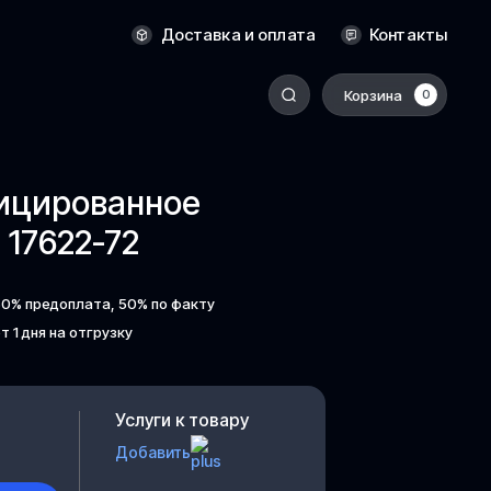
Новосибирск
Доставка и оплата
Контакты
Оренбург
Пермь
Корзина
0
-
Ростов-на-Дону
Салехард
фицированное
Санкт-Петербург
17622-72
Ставрополь
Сыктывкар
50% предоплата, 50% по факту
Томск
т 1 дня на отгрузку
Тюмень
Уссурийск
Услуги к товару
Хабаровск
Добавить
к
Челябинск