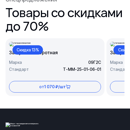
Товары со скидками
до 70%
Скидка 13%
Скидк
Заглушка поворотная
Заглушк
Марка
09Г2С
Марка
Стандарт
Т-ММ-25-01-06-01
Стандарт
от
1 070 ₽/шт