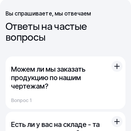
Вы спрашиваете, мы отвечаем
Ответы на частые
вопросы
Можем ли мы заказать
продукцию по нашим
чертежам?
Вы можете отправить свой чертеж/проект
Вопрос 1
(в т.ч. примерный) с техническим заданием.
Обычно срок расчета стоимости и срока
производства - 1 день.
Есть ли у вас на складе - та
Мы можем изготовить для вас как мелкую