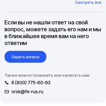
Смотреть все
может быть сокращен до 1 недели.
оборудование. Мы знакомы с
Особо "cложные" товары могут требовать
особенностями взаимодействия с
до 6 месяцев производства.
зарубежными партнерами, включая
вопросы связанные с документацией и
Если вы не нашли ответ на свой
международной логистикой.
вопрос, можете задать его нам и мы
в ближайшее время вам на него
ответим
Задать вопрос
Также можно позвонить или написать нам
8 (800) 775-60-93
orsk@fe-rus.ru