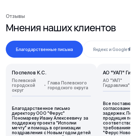
Отзывы
Мнения наших клиентов
Благодарственные письма
Яндекс и Google
4
Поспелов К.С.
АО "УАП" Гид
Полевской
АО "УАП"
Глава Полевского
городской
Гидравлика"
городского округа
округ
Все поставки 
Благодарственное письмо
согласованные
директору ООО "Ферус"
задержек. Пос
Пономареву Ивану Алексеевичу за
продукция пол
поддержку проекта "Исполни
соответствова
мечту" и помощь в организации
требованиям.
поздравления с Новым годом детей
"Ферус Новоси