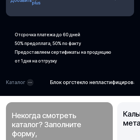
Добавить
Отсрочка платежа до 60 дней
50% предоплата, 50% по факту
Предоставляем сертификаты на продукцию
от 1 дня на отгрузку
Каталог
Блок оргстекло непластифицирова
Каль
Некогда смотреть
мета
каталог? Заполните
форму,