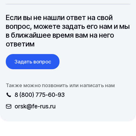
особенностями взаимодействия с
до 6 месяцев производства.
зарубежными партнерами, включая
вопросы связанные с документацией и
Если вы не нашли ответ на свой
международной логистикой.
вопрос, можете задать его нам и мы
в ближайшее время вам на него
ответим
Задать вопрос
Также можно позвонить или написать нам
8 (800) 775-60-93
orsk@fe-rus.ru