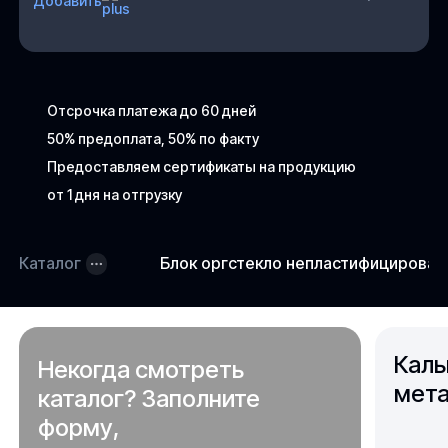
Добавить
Отсрочка платежа до 60 дней
50% предоплата, 50% по факту
Предоставляем сертификаты на продукцию
от 1 дня на отгрузку
Каталог
Блок оргстекло непластифицирова
Каль
Некогда смотреть
мета
каталог? Заполните
форму,