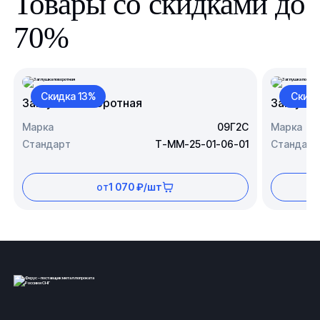
Товары со скидками до
70%
Скидка 13%
Скидк
Заглушка поворотная
Заглушк
Марка
09Г2С
Марка
Стандарт
Т-ММ-25-01-06-01
Стандарт
от
1 070 ₽/шт