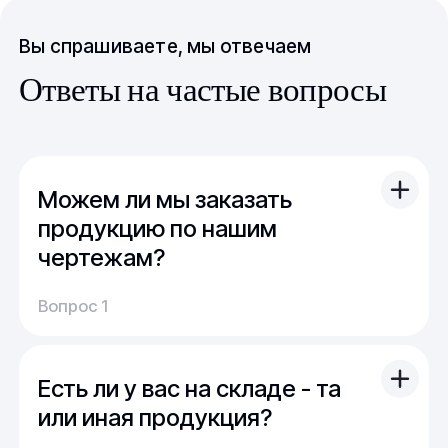
Вы спрашиваете, мы отвечаем
Ответы на частые вопросы
Можем ли мы заказать
продукцию по нашим
чертежам?
Вы можете отправить свой чертеж/проект
Вопрос 1
(в т.ч. примерный) с техническим заданием.
Обычно срок расчета стоимости и срока
производства - 1 день.
Есть ли у вас на складе - та
Мы можем изготовить для вас как мелкую
продукцию (метизы, точеные отводы,
или иная продукция?
детали), так и большие изделия