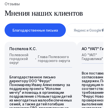
Отзывы
Мнения наших клиентов
Благодарственные письма
Яндекс и Google
4
Поспелов К.С.
АО "УАП" Гид
Полевской
АО "УАП"
Глава Полевского
городской
Гидравлика"
городского округа
округ
Все поставки 
Благодарственное письмо
согласованные
директору ООО "Ферус"
задержек. Пос
Пономареву Ивану Алексеевичу за
продукция пол
поддержку проекта "Исполни
соответствова
мечту" и помощь в организации
требованиям.
поздравления с Новым годом детей
"Ферус Новоси
из многодетных малообеспеченных
проверенного 
семей, а также детей погибших
выполнения го
участников СВО, проживающих на
контрактов.