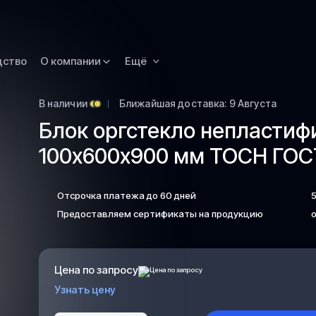
Новокузнецк
Омск
Орск
дство
О компании
Ещё
Петропавловск
Камчатский
В наличии
Ближайшая доставка: 9 Августа
Рязань
Блок оргстекло непласти
Самара
100х600х900 мм ТОСН ГОСТ
Саратов
Сургут
Отсрочка платежа до 60 дней
Тольятти
Предоставляем сертификаты на продукцию
о
Тула
Улан-Удэ
Цена по запросу
Уфа
Узнать цену
Ханты-Мансийс