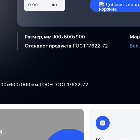
Чита
Добавить в кор
шт
Якутск
Размер, мм
:
100х600х900
Мар
Стандарт продукта
:
ГОСТ 17622-72
Все
 100х600х900 мм ТОСН ГОСТ 17622-72
м