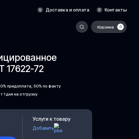
Новосибирск
Доставка и оплата
Контакты
Оренбург
Пермь
Корзина
0
-
Ростов-на-Дону
Салехард
фицированное
Санкт-Петербург
 17622-72
Ставрополь
Сыктывкар
50% предоплата, 50% по факту
Томск
т 1 дня на отгрузку
Тюмень
Уссурийск
Услуги к товару
Хабаровск
Добавить
к
Челябинск