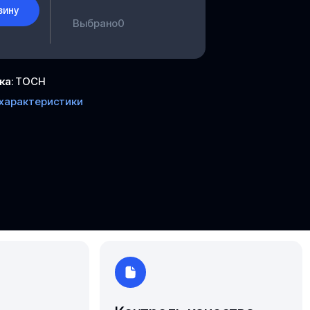
Южно-Сахалинск
зину
Выбрано
0
Ярославль
ка
:
ТОСН
 характеристики