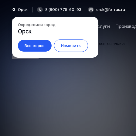
Орск
8 (800) 775-60-93
orsk@fe-rus.ru
Определили город
Каталог
Услуги
Произво
Орск
Все верно
Изменить
5.2-210