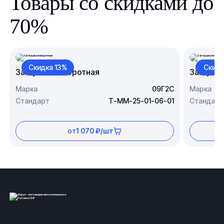
Товары со скидками до
70%
Скидка 13%
Скидк
Заглушка поворотная
Заглушк
Марка
09Г2С
Марка
Стандарт
Т-ММ-25-01-06-01
Стандарт
от
1 070 ₽/шт