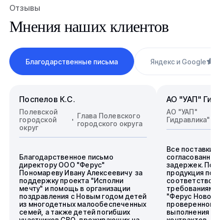
Отзывы
Мнения наших клиентов
Благодарственные письма
Яндекс и Google
4
Поспелов К.С.
АО "УАП" Гид
Полевской
АО "УАП"
Глава Полевского
городской
Гидравлика"
городского округа
округ
Все поставки 
Благодарственное письмо
согласованные
директору ООО "Ферус"
задержек. Пос
Пономареву Ивану Алексеевичу за
продукция пол
поддержку проекта "Исполни
соответствова
мечту" и помощь в организации
требованиям.
поздравления с Новым годом детей
"Ферус Новоси
из многодетных малообеспеченных
проверенного 
семей, а также детей погибших
выполнения го
участников СВО, проживающих на
контрактов.