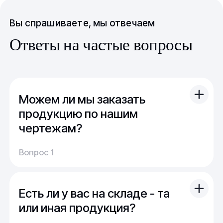
Вы спрашиваете, мы отвечаем
Ответы на частые вопросы
Можем ли мы заказать
продукцию по нашим
чертежам?
Вы можете отправить свой чертеж/проект
Вопрос 1
(в т.ч. примерный) с техническим заданием.
Обычно срок расчета стоимости и срока
производства - 1 день.
Есть ли у вас на складе - та
Мы можем изготовить для вас как мелкую
продукцию (метизы, точеные отводы,
или иная продукция?
детали), так и большие изделия