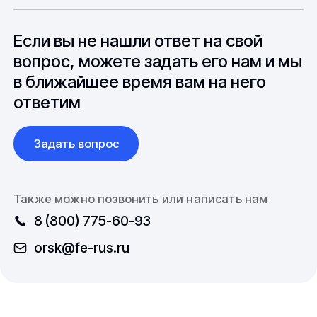
особенностями взаимодействия с
до 6 месяцев производства.
зарубежными партнерами, включая
вопросы связанные с документацией и
Если вы не нашли ответ на свой
международной логистикой.
вопрос, можете задать его нам и мы
в ближайшее время вам на него
ответим
Задать вопрос
Также можно позвонить или написать нам
8 (800) 775-60-93
orsk@fe-rus.ru