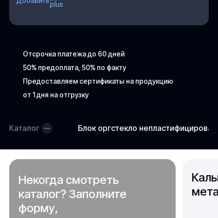
Добавить
Отсрочка платежа до 60 дней
50% предоплата, 50% по факту
Предоставляем сертификаты на продукцию
от 1 дня на отгрузку
Каталог
Блок оргстекло непластифицирова
Каль
Некогда смотреть
мета
каталог? Заполните
форму,