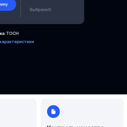
Южно-Сахалинск
зину
Выбрано
0
Ярославль
ка
:
ТОСН
 характеристики