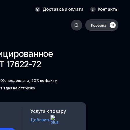
Новосибирск
Доставка и оплата
Контакты
Оренбург
Пермь
Корзина
0
-
Ростов-на-Дону
Салехард
фицированное
Санкт-Петербург
 17622-72
Ставрополь
Сыктывкар
50% предоплата, 50% по факту
Томск
т 1 дня на отгрузку
Тюмень
Уссурийск
Услуги к товару
Хабаровск
Добавить
к
Челябинск