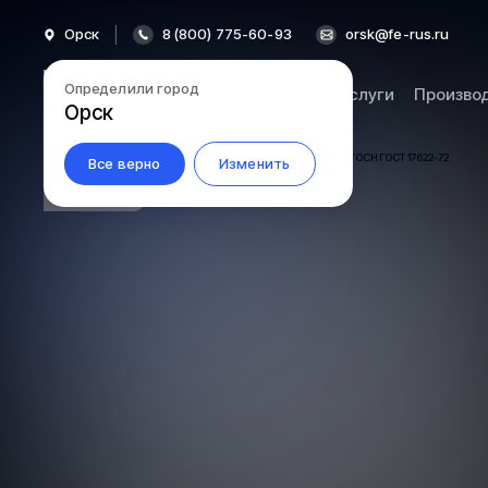
Орск
8 (800) 775-60-93
orsk@fe-rus.ru
Определили город
Каталог
Услуги
Произво
Орск
Все верно
Изменить
5.2-197