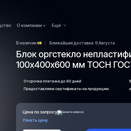
Новокузнецк
Омск
Орск
дство
О компании
Ещё
Петропавловск
Камчатский
В наличии
Ближайшая доставка: 9 Августа
Рязань
Блок оргстекло непласти
Самара
100х400х600 мм ТОСН ГОСТ
Саратов
Сургут
Отсрочка платежа до 60 дней
Тольятти
Предоставляем сертификаты на продукцию
о
Тула
Улан-Удэ
Цена по запросу
Уфа
Узнать цену
Ханты-Мансийс