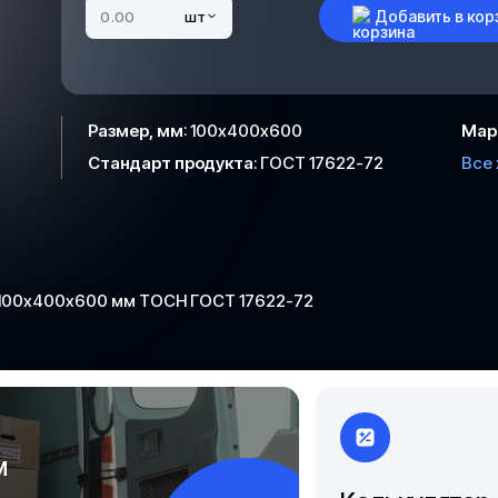
Чита
Добавить в кор
шт
Якутск
Размер, мм
:
100х400х600
Мар
Стандарт продукта
:
ГОСТ 17622-72
Все
 100х400х600 мм ТОСН ГОСТ 17622-72
м