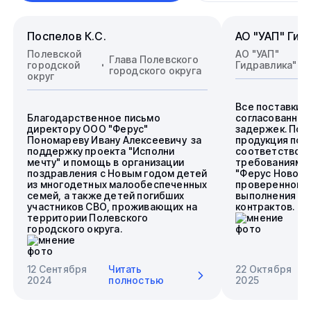
Поспелов К.С.
АО "УАП" Гид
Полевской
АО "УАП"
Глава Полевского
городской
Гидравлика"
городского округа
округ
Все поставки 
Благодарственное письмо
согласованные
директору ООО "Ферус"
задержек. Пос
Пономареву Ивану Алексеевичу за
продукция пол
поддержку проекта "Исполни
соответствова
мечту" и помощь в организации
требованиям.
поздравления с Новым годом детей
"Ферус Новоси
из многодетных малообеспеченных
проверенного 
семей, а также детей погибших
выполнения го
участников СВО, проживающих на
контрактов.
территории Полевского
городского округа.
12 Сентября
Читать
22 Октября
2024
полностью
2025