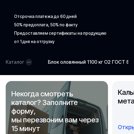
Отсрочка платежа до 60 дней
50% предоплата, 50% по факту
Предоставляем сертификаты на продукцию
от 1 дня на отгрузку
Каталог
Блок оловянный 1100 кг О2 ГОСТ 86
Каль
Некогда смотреть
мета
каталог? Заполните
форму,
мы перезвоним вам через
Откры
15 минут