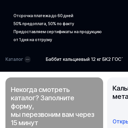
Отсрочка платежа до 60 дней
50% предоплата, 50% по факту
Предоставляем сертификаты на продукцию
от 1 дня на отгрузку
Каталог
Баббит кальциевый 12 кг БК2 ГОСТ 
Каль
Некогда смотреть
мета
каталог? Заполните
форму,
мы перезвоним вам через
Откры
15 минут