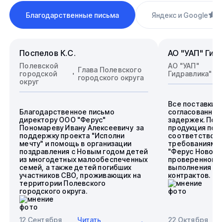
Благодарственные письма
Яндекс и Google
4
Поспелов К.С.
АО "УАП" Гид
Полевской
АО "УАП"
Глава Полевского
городской
Гидравлика"
городского округа
округ
Все поставки 
Благодарственное письмо
согласованные
директору ООО "Ферус"
задержек. Пос
Пономареву Ивану Алексеевичу за
продукция пол
поддержку проекта "Исполни
соответствова
мечту" и помощь в организации
требованиям.
поздравления с Новым годом детей
"Ферус Новоси
из многодетных малообеспеченных
проверенного 
семей, а также детей погибших
выполнения го
участников СВО, проживающих на
контрактов.
территории Полевского
городского округа.
12 Сентября
Читать
22 Октября